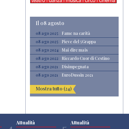
Il 08 agosto
08 ago 2025
Fame na carità
08 ago 2025
Pieve del 5Grappa
08 ago 2024
Mai dire mais
08 ago 2022
Riccardo Cuor di Cestino
08 ago 2021
Disimpegnata
08 ago 2021
EuroDussin 2021
Mostra tutto (24)
Attualità
Attualità