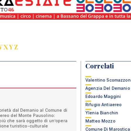
W
X
Y
Z
Correlati
Valentino Scomazzon
Agenzia Del Demanio
Edoardo Maggini
Rifugio Antiaereo
oprietà dal Demanio al Comune di
Ylenia Bianchin
aereo del Monte Pausolino:
più che sarà oggetto di un’opera
Matteo Mozzo
ione turistico-culturale
Comune Di Marostica