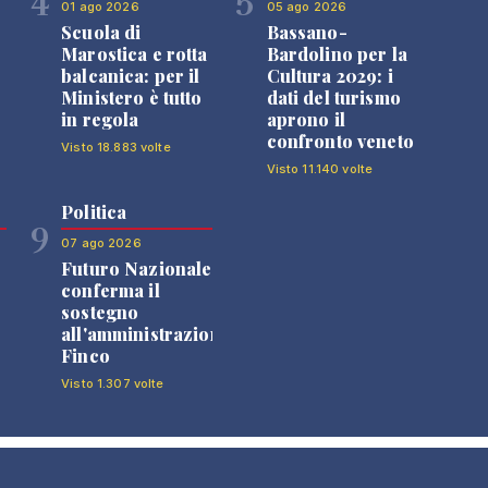
4
5
01 ago 2026
05 ago 2026
Scuola di
Bassano-
Marostica e rotta
Bardolino per la
balcanica: per il
Cultura 2029: i
Ministero è tutto
dati del turismo
in regola
aprono il
confronto veneto
Visto 18.883 volte
Visto 11.140 volte
Politica
9
07 ago 2026
Futuro Nazionale
0
conferma il
sostegno
all'amministrazione
Finco
Visto 1.307 volte