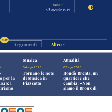
Sabato
08 agosto 2026
NEW
Argomenti
Altro
Musica
Attualità
6
04 ago 2026
02 ago 2026
-
Tornano le note
Rondò Brenta, un
o per la
di Musica in
quartiere che
029: i
Piazzotto
cambia: «Non
turismo
siamo il Bronx di
l
Bassano, qui si
o veneto
vive bene»