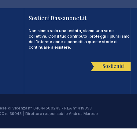
Sostieni Bassanonet.it
Non siamo solo una testata, siamo una voce
collettiva. Con il tuo contributo, proteggi il pluralismo
dell'informazione e permetti a queste storie di
continuare a esistere.
Sostienici
Imprese di Vicenza n° 04644500243 - REA n° 419353
e ROC n. 39043 | Direttore responsabile Andrea Maroso