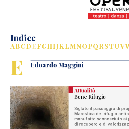
Indice
A
B
C
D
E
F
G
H
I
J
K
L
M
N
O
P
Q
R
S
T
U
V
E
Edoardo Maggini
Attualità
Bene Rifugio
Siglato il passaggio di pr
Marostica del rifugio anti
manufatto sconosciuto ai 
di recupero e di valorizzaz