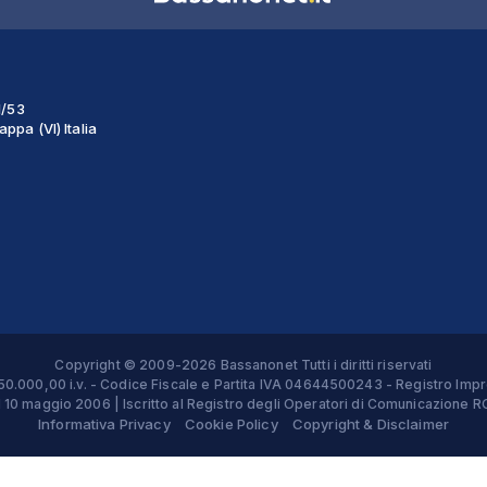
1/53
ppa (VI) Italia
Copyright © 2009-2026 Bassanonet Tutti i diritti riservati
 € 50.000,00 i.v. - Codice Fiscale e Partita IVA 04644500243 - Registro 
el 10 maggio 2006 | Iscritto al Registro degli Operatori di Comunicazion
Informativa Privacy
Cookie Policy
Copyright & Disclaimer