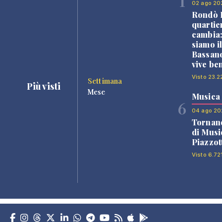
1
02 ago 20
Rondò B
quartie
cambia
siamo i
Bassano
vive be
Visto 23.2
Settimana
Più visti
Mese
Musica
6
04 ago 20
Tornano
di Musi
Piazzot
Visto 6.72