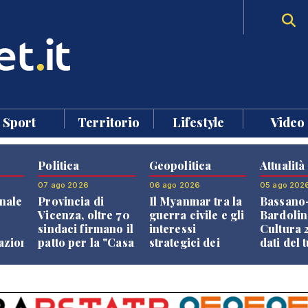
Sport
Territorio
Lifestyle
Video
Politica
Geopolitica
Attualità
07 ago 2026
06 ago 2026
05 ago 202
nale
Provincia di
Il Myanmar tra la
Bassano
Vicenza, oltre 70
guerra civile e gli
Bardolin
sindaci firmano il
interessi
Cultura 2
razione
patto per la "Casa
strategici dei
dati del 
dei Comuni"
Paesi vicini
aprono i
confront