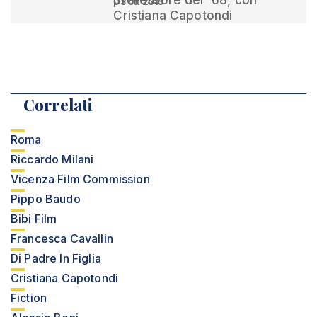
professore del '68, con
03 ott 2015
Cristiana Capotondi
Correlati
Roma
Riccardo Milani
Vicenza Film Commission
Pippo Baudo
Bibi Film
Francesca Cavallin
Di Padre In Figlia
Cristiana Capotondi
Fiction