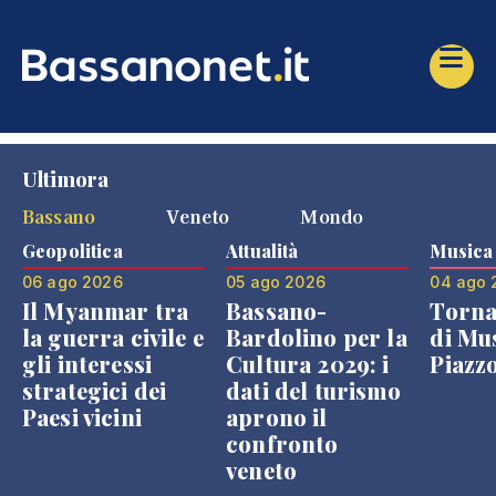
Ultimora
Bassano
Veneto
Mondo
Geopolitica
Attualità
Musica
06 ago 2026
05 ago 2026
04 ago 
Il Myanmar tra
Bassano-
Torna
la guerra civile e
Bardolino per la
di Mus
gli interessi
Cultura 2029: i
Piazz
strategici dei
dati del turismo
Paesi vicini
aprono il
confronto
veneto