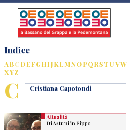
Indice
A
B
C
D
E
F
G
H
I
J
K
L
M
N
O
P
Q
R
S
T
U
V
W
X
Y
Z
C
Cristiana Capotondi
Attualità
Di Astuni in Pippo