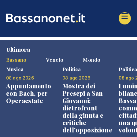
Ultimora
Bassano
Veneto
Mondo
Musica
Politica
Politic
08 ago 2026
08 ago 2026
08 ago 
Appuntamento
Mostra dei
Lumin
con Bach, per
Presepi a San
bilanc
Operaestate
Giovanni:
Bassa
dietrofront
comme
della giunta e
cittad
critiche
una q
dell'opposizione
volon