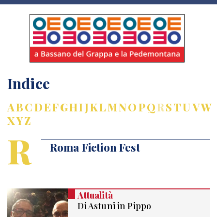
Indice
A
B
C
D
E
F
G
H
I
J
K
L
M
N
O
P
Q
R
S
T
U
V
W
X
Y
Z
R
Roma Fiction Fest
Attualità
Di Astuni in Pippo