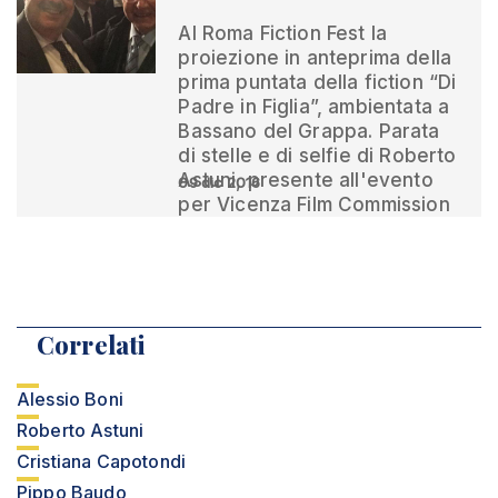
Al Roma Fiction Fest la
proiezione in anteprima della
prima puntata della fiction “Di
Padre in Figlia”, ambientata a
Bassano del Grappa. Parata
di stelle e di selfie di Roberto
Astuni, presente all'evento
09 dic 2016
per Vicenza Film Commission
Correlati
Alessio Boni
Roberto Astuni
Cristiana Capotondi
Pippo Baudo