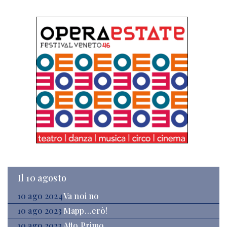
Il 10 agosto
10 ago 2024
Va noi no
10 ago 2023
Mapp…erò!
10 ago 2023
Atto Primo