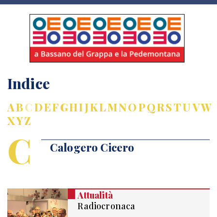
Indice
A
B
C
D
E
F
G
H
I
J
K
L
M
N
O
P
Q
R
S
T
U
V
W
X
Y
Z
C
Calogero Cicero
Attualità
Radiocronaca