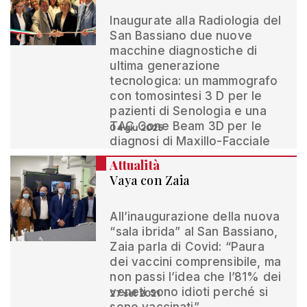
Inaugurate alla Radiologia del
San Bassiano due nuove
macchine diagnostiche di
ultima generazione
tecnologica: un mammografo
con tomosintesi 3 D per le
pazienti di Senologia e una
TAC Cone Beam 3D per le
04 giu 2025
diagnosi di Maxillo-Facciale
Attualità
Vaya con Zaia
All’inaugurazione della nuova
“sala ibrida” al San Bassiano,
Zaia parla di Covid: “Paura
dei vaccini comprensibile, ma
non passi l’idea che l’81% dei
veneti sono idioti perché si
27 set 2021