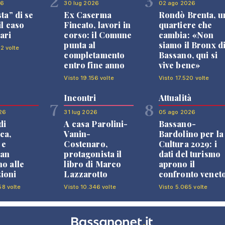
2
3
26
30 lug 2026
02 ago 2026
sta” di se
Ex Caserma
Rondò Brenta, u
il caso
Fincato, lavori in
quartiere che
ari
corso: il Comune
cambia: «Non
punta al
siamo il Bronx d
2 volte
completamento
Bassano, qui si
entro fine anno
vive bene»
Visto 19.156 volte
Visto 17.520 volte
Incontri
Attualità
7
8
26
31 lug 2026
05 ago 2026
di
A casa Parolini-
Bassano-
ca,
Vanin-
Bardolino per la
 e
Costenaro,
Cultura 2029: i
an
protagonista il
dati del turismo
no alle
libro di Marco
aprono il
ioni
Lazzarotto
confronto venet
58 volte
Visto 10.346 volte
Visto 5.065 volte