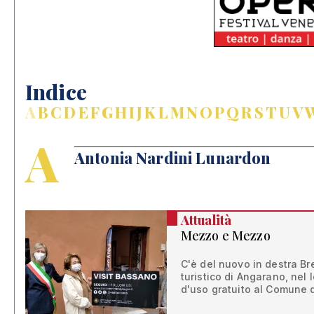
Indice
A
B
C
D
E
F
G
H
I
J
K
L
M
N
O
P
Q
R
S
T
U
V
A
Antonia Nardini Lunardon
Attualità
Mezzo e Mezzo
C'è del nuovo in destra Bre
turistico di Angarano, nel
d'uso gratuito al Comune d