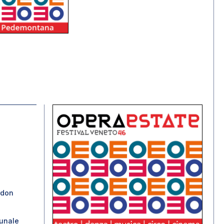
rdon
unale