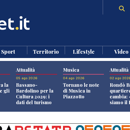
Sport
Territorio
Lifestyle
Video
Attualità
Musica
Attualità
05 ago 2026
04 ago 2026
02 ago 202
a la
Bassano-
Tornano le note
Rondò Br
e gli
Bardolino per la
di Musica in
quartier
Cultura 2029: i
Piazzotto
cambia:
dati del turismo
siamo il
aprono il
Bassano,
confronto veneto
vive ben