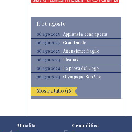
Il 06 agosto
06 ago 2025
Applausi a cena aperta
06 ago 2025
Gran Dinale
06 ago 2025
Attenzione: fragile
06 ago 2024
Etrapak
06 ago 2024
La prova del Cogo
06 ago 2024
Olympique San Vito
Mostra tutto (16)
Attualità
Geopolitica