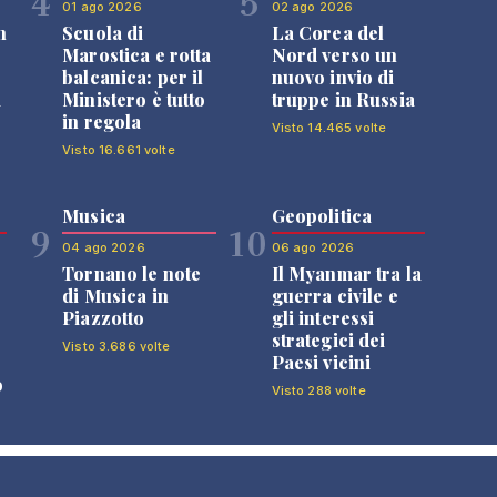
4
5
01 ago 2026
02 ago 2026
n
Scuola di
La Corea del
Marostica e rotta
Nord verso un
balcanica: per il
nuovo invio di
i
Ministero è tutto
truppe in Russia
in regola
Visto 14.465 volte
Visto 16.661 volte
Musica
Geopolitica
9
10
04 ago 2026
06 ago 2026
Tornano le note
Il Myanmar tra la
di Musica in
guerra civile e
Piazzotto
gli interessi
strategici dei
Visto 3.686 volte
Paesi vicini
o
Visto 288 volte