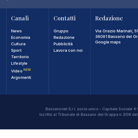
Canali
Contatti
Redazione
News
Gruppo
Via Orazio Marinali, 5
36061 Bassano del Gra
Economia
Redazione
Google maps
Cultura
Pubblicità
Sport
Lavora con noi
Territorio
Lifestyle
NEW
Video
Argomenti
Bassanonet S.r.l. socio unico - Capitale Sociale
Iscritto al Tribunale di Bassano del Grappa n.3/06 d