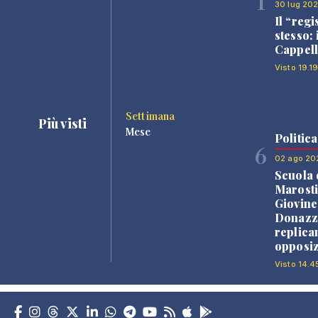
1
30 lug 20
Il “regi
stesso: 
Cappell
Visto 19.19
Settimana
Più visti
Mese
Politica
6
02 ago 20
Scuola 
Marosti
Giovine
Donazz
replica
opposiz
Visto 14.4