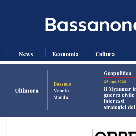
News
Economia
Cultura
Geopolitica
06 ago 2026
Bassano
Il Myanmar tr
Ultimora
Veneto
guerra civile 
Mondo
interessi
strategici dei
Paesi vicini