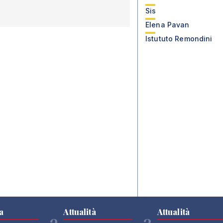
Sis
Elena Pavan
Istututo Remondini
a
Attualità
Attualità