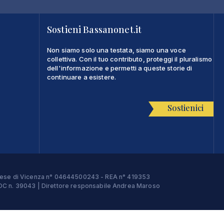
Sostieni Bassanonet.it
Non siamo solo una testata, siamo una voce
collettiva. Con il tuo contributo, proteggi il pluralismo
dell'informazione e permetti a queste storie di
continuare a esistere.
Sostienici
Imprese di Vicenza n° 04644500243 - REA n° 419353
e ROC n. 39043 | Direttore responsabile Andrea Maroso