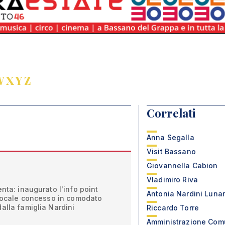
W
X
Y
Z
Correlati
Anna Segalla
Visit Bassano
Giovannella Cabion
Vladimiro Riva
nta: inaugurato l'info point
Antonia Nardini Luna
 locale concesso in comodato
alla famiglia Nardini
Riccardo Torre
Amministrazione Com