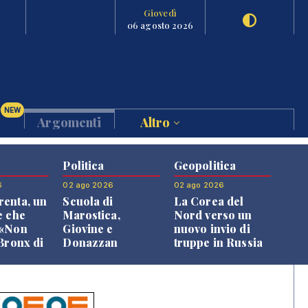
Giovedì
06 agosto 2026
NEW
Argomenti
Altro
Politica
Geopolitica
6
02 ago 2026
02 ago 2026
enta, un
Scuola di
La Corea del
e che
Marostica,
Nord verso un
 «Non
Giovine e
nuovo invio di
 Bronx di
Donazzan
truppe in Russia
 qui si
replicano alle
e»
opposizioni