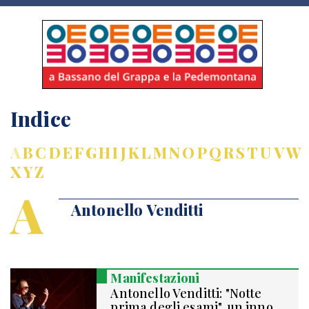
Indice
A
B
C
D
E
F
G
H
I
J
K
L
M
N
O
P
Q
R
S
T
U
V
W
X
Y
Z
A
Antonello Venditti
Manifestazioni
Antonello Venditti: "Notte
prima degli esami", un inno