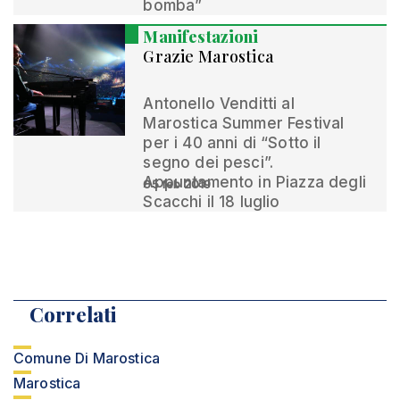
bomba”
Manifestazioni
Grazie Marostica
Antonello Venditti al
Marostica Summer Festival
per i 40 anni di “Sotto il
segno dei pesci”.
Appuntamento in Piazza degli
05 feb 2019
Scacchi il 18 luglio
Correlati
Comune Di Marostica
Marostica