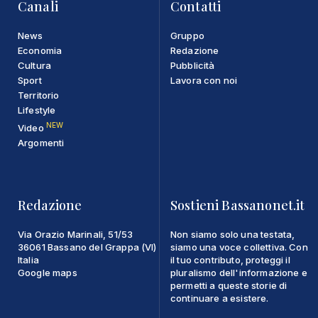
Canali
Contatti
News
Gruppo
Economia
Redazione
Cultura
Pubblicità
Sport
Lavora con noi
Territorio
Lifestyle
NEW
Video
Argomenti
Redazione
Sostieni Bassanonet.it
Via Orazio Marinali, 51/53
Non siamo solo una testata,
36061 Bassano del Grappa (VI)
siamo una voce collettiva. Con
Italia
il tuo contributo, proteggi il
Google maps
pluralismo dell'informazione e
permetti a queste storie di
continuare a esistere.