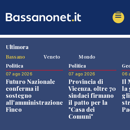
Ultimora
Bassano
Veneto
Mondo
Politica
Politica
Geo
07 ago 2026
07 ago 2026
06 
Futuro Nazionale
Provincia di
Il
conferma il
Vicenza, oltre 70
la 
sostegno
sindaci firmano
gli
all'amministrazione
il patto per la
st
Finco
"Casa dei
Pae
Comuni"