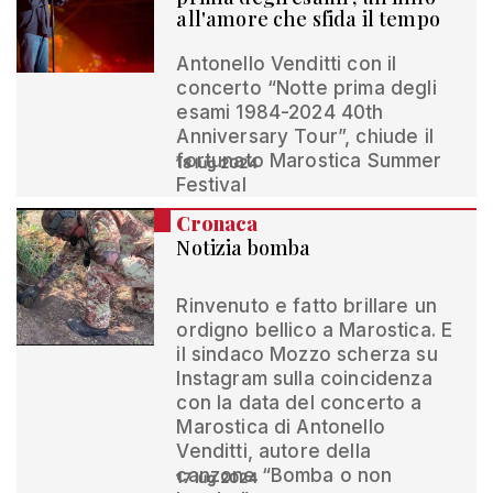
all'amore che sfida il tempo
Antonello Venditti con il
concerto “Notte prima degli
esami 1984-2024 40th
Anniversary Tour”, chiude il
fortunato Marostica Summer
18 lug 2024
Festival
Cronaca
Notizia bomba
Rinvenuto e fatto brillare un
ordigno bellico a Marostica. E
il sindaco Mozzo scherza su
Instagram sulla coincidenza
con la data del concerto a
Marostica di Antonello
Venditti, autore della
canzone “Bomba o non
17 lug 2024