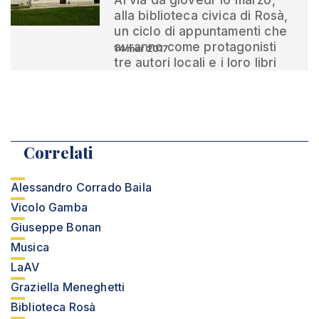
Al via da giovedì 16 marzo,
alla biblioteca civica di Rosà,
un ciclo di appuntamenti che
avranno come protagonisti
14 mar 2017
tre autori locali e i loro libri
Correlati
Alessandro Corrado Baila
Vicolo Gamba
Giuseppe Bonan
Musica
LaAV
Graziella Meneghetti
Biblioteca Rosà