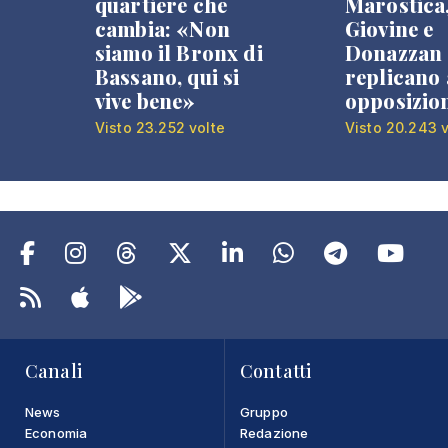
quartiere che
Marostica
cambia: «Non
Giovine e
siamo il Bronx di
Donazzan
Bassano, qui si
replicano 
vive bene»
opposizio
Visto 23.252 volte
Visto 20.243 v
Canali
Contatti
News
Gruppo
Economia
Redazione