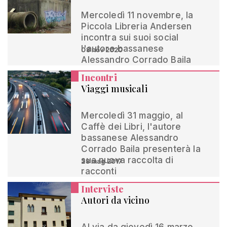
Mercoledì 11 novembre, la
Piccola Libreria Andersen
incontra sui suoi social
l'autore bassanese
08 nov 2020
Alessandro Corrado Baila
Incontri
Viaggi musicali
Mercoledì 31 maggio, al
Caffè dei Libri, l'autore
bassanese Alessandro
Corrado Baila presenterà la
sua nuova raccolta di
28 mag 2017
racconti
Interviste
Autori da vicino