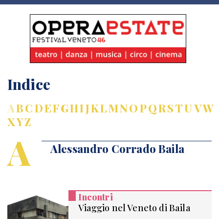
Indice
A
B
C
D
E
F
G
H
I
J
K
L
M
N
O
P
Q
R
S
T
U
V
W
X
Y
Z
A
Alessandro Corrado Baila
Incontri
Viaggio nel Veneto di Baila