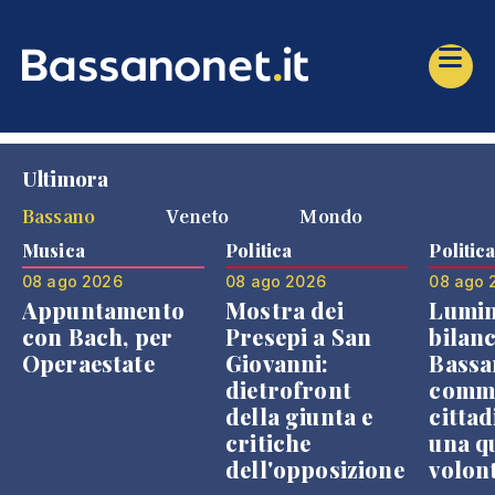
Ultimora
Bassano
Veneto
Mondo
Musica
Politica
Politic
08 ago 2026
08 ago 2026
08 ago 
Appuntamento
Mostra dei
Lumin
con Bach, per
Presepi a San
bilanc
Operaestate
Giovanni:
Bassa
dietrofront
comme
della giunta e
cittad
critiche
una q
dell'opposizione
volon