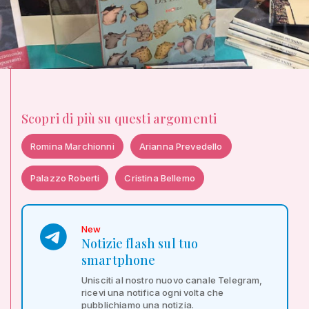
Scopri di più su questi argomenti
Romina Marchionni
Arianna Prevedello
Palazzo Roberti
Cristina Bellemo
New
Notizie flash sul tuo
smartphone
Unisciti al nostro nuovo canale Telegram,
ricevi una notifica ogni volta che
pubblichiamo una notizia.