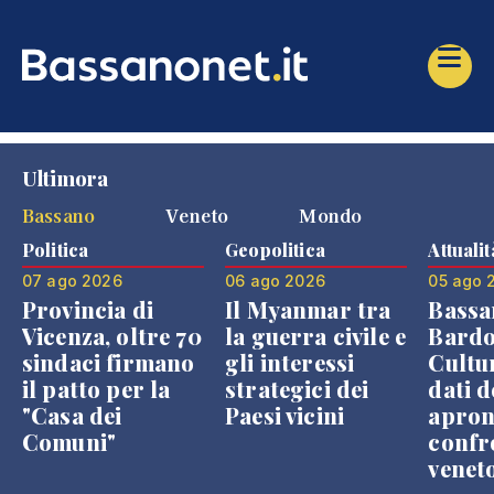
Ultimora
Bassano
Veneto
Mondo
Politica
Geopolitica
Attualit
07 ago 2026
06 ago 2026
05 ago 
Provincia di
Il Myanmar tra
Bassa
Vicenza, oltre 70
la guerra civile e
Bardo
sindaci firmano
gli interessi
Cultur
il patto per la
strategici dei
dati d
"Casa dei
Paesi vicini
apron
Comuni"
confr
venet