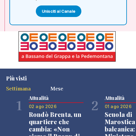
Unisciti al Canale
Più visti
Settimana
Mese
Attualità
Attualità
1
2
02 ago 2026
01 ago 2026
Rondò Brenta, un
Scuola di
quartiere che
Marostica 
cambia: «Non
balcanica: 