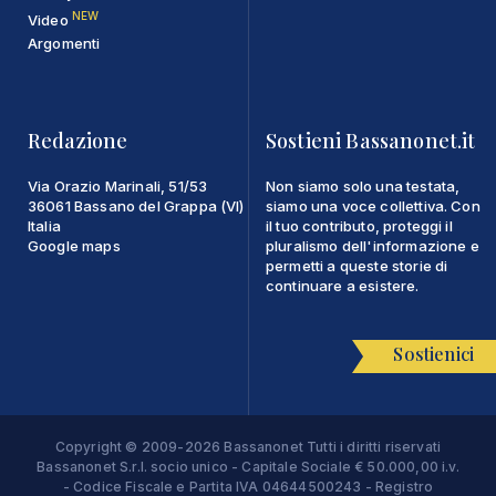
NEW
Video
Argomenti
Redazione
Sostieni Bassanonet.it
Via Orazio Marinali, 51/53
Non siamo solo una testata,
36061 Bassano del Grappa (VI)
siamo una voce collettiva. Con
Italia
il tuo contributo, proteggi il
Google maps
pluralismo dell'informazione e
permetti a queste storie di
continuare a esistere.
Sostienici
Copyright © 2009-2026 Bassanonet Tutti i diritti riservati
Bassanonet S.r.l. socio unico - Capitale Sociale € 50.000,00 i.v.
- Codice Fiscale e Partita IVA 04644500243 - Registro