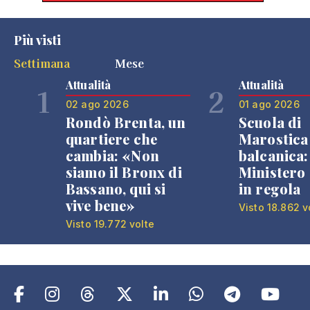
Più visti
Settimana
Mese
Attualità
Attualità
1
2
02 ago 2026
01 ago 2026
Rondò Brenta, un
Scuola di
quartiere che
Marostica 
cambia: «Non
balcanica: 
siamo il Bronx di
Ministero 
Bassano, qui si
in regola
vive bene»
Visto 18.862 v
Visto 19.772 volte