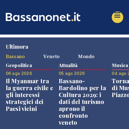
Ultimora
Bassano
Veneto
Mondo
Geopolitica
Attualità
Musica
06 ago 2026
05 ago 2026
04 ago 
Il Myanmar tra
Bassano-
Torna
la guerra civile e
Bardolino per la
di Mus
gli interessi
Cultura 2029: i
Piazz
strategici dei
dati del turismo
Paesi vicini
aprono il
confronto
veneto