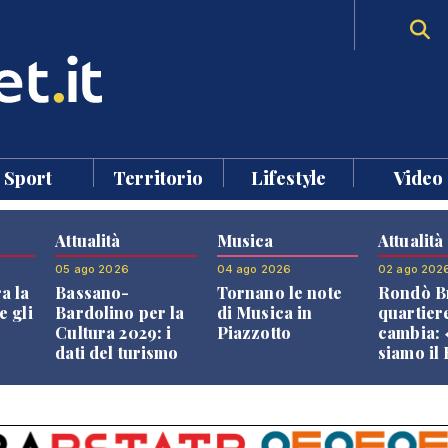
Sport
Territorio
Lifestyle
Video
Attualità
Musica
Attualità
05 ago 2026
04 ago 2026
02 ago 202
a la
Bassano-
Tornano le note
Rondò Br
e gli
Bardolino per la
di Musica in
quartier
Cultura 2029: i
Piazzotto
cambia:
dati del turismo
siamo il
aprono il
Bassano,
confronto veneto
vive ben