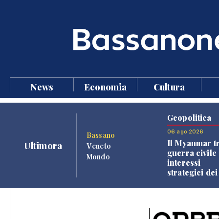
News
Economia
Cultura
Geopolitica
06 ago 2026
Bassano
Il Myanmar tr
Ultimora
Veneto
guerra civile 
Mondo
interessi
strategici dei
Paesi vicini