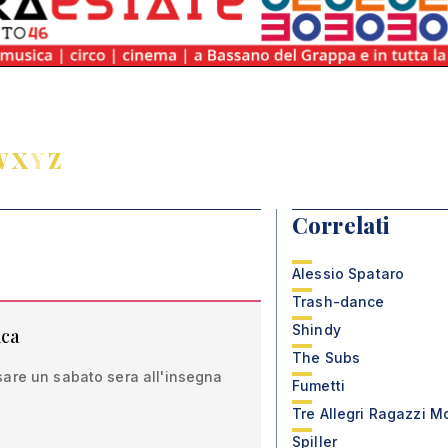
W
X
Y
Z
Correlati
Alessio Spataro
Trash-dance
Shindy
ica
The Subs
are un sabato sera all'insegna
Fumetti
Tre Allegri Ragazzi Mo
Spiller