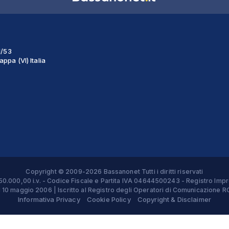
1/53
ppa (VI) Italia
Copyright © 2009-2026 Bassanonet Tutti i diritti riservati
 € 50.000,00 i.v. - Codice Fiscale e Partita IVA 04644500243 - Registro 
el 10 maggio 2006 | Iscritto al Registro degli Operatori di Comunicazion
Informativa Privacy
Cookie Policy
Copyright & Disclaimer