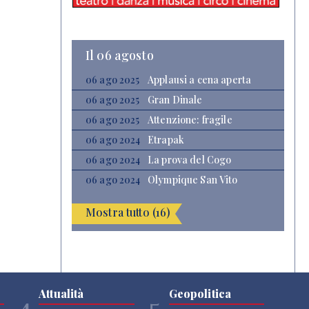
Il 06 agosto
06 ago 2025
Applausi a cena aperta
06 ago 2025
Gran Dinale
06 ago 2025
Attenzione: fragile
06 ago 2024
Etrapak
06 ago 2024
La prova del Cogo
06 ago 2024
Olympique San Vito
Mostra tutto (16)
Attualità
Geopolitica