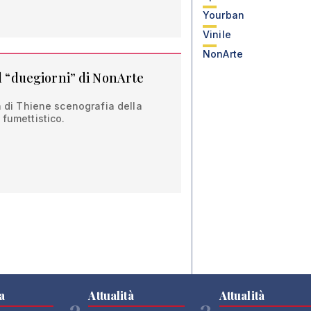
Yourban
Vinile
NonArte
il “duegiorni” di NonArte
an di Thiene scenografia della
 fumettistico.
a
Attualità
Attualità