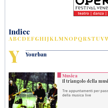
Indice
A
B
C
D
E
F
G
H
I
J
K
L
M
N
O
P
Q
R
S
T
U
V
Y
Yourban
Musica
Il triangolo della mus
Tre appuntamenti per pass
della musica live