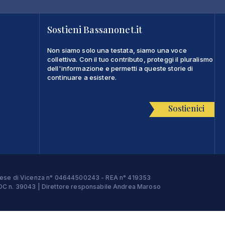
Sostieni Bassanonet.it
Non siamo solo una testata, siamo una voce
collettiva. Con il tuo contributo, proteggi il pluralismo
dell'informazione e permetti a queste storie di
continuare a esistere.
Sostienici
Imprese di Vicenza n° 04644500243 - REA n° 419353
e ROC n. 39043 | Direttore responsabile Andrea Maroso