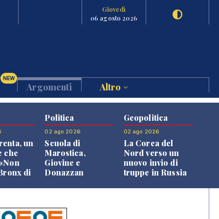
Giovedì
06 agosto 2026
NEW
Argomenti
Altro
Politica
Geopolitica
6
02 ago 2026
02 ago 2026
enta, un
Scuola di
La Corea del
e che
Marostica,
Nord verso un
 «Non
Giovine e
nuovo invio di
 Bronx di
Donazzan
truppe in Russia
 qui si
replicano alle
e»
opposizioni