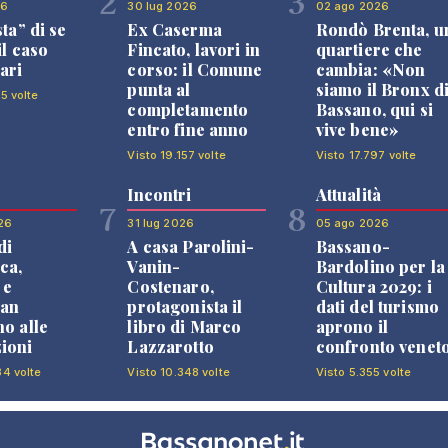
2
3
26
30 lug 2026
02 ago 2026
sta” di se
Ex Caserma
Rondò Brenta, u
il caso
Fincato, lavori in
quartiere che
ari
corso: il Comune
cambia: «Non
punta al
siamo il Bronx d
5 volte
completamento
Bassano, qui si
entro fine anno
vive bene»
Visto 19.157 volte
Visto 17.797 volte
Incontri
Attualità
7
8
26
31 lug 2026
05 ago 2026
di
A casa Parolini-
Bassano-
ca,
Vanin-
Bardolino per la
 e
Costenaro,
Cultura 2029: i
an
protagonista il
dati del turismo
no alle
libro di Marco
aprono il
ioni
Lazzarotto
confronto venet
34 volte
Visto 10.348 volte
Visto 5.355 volte