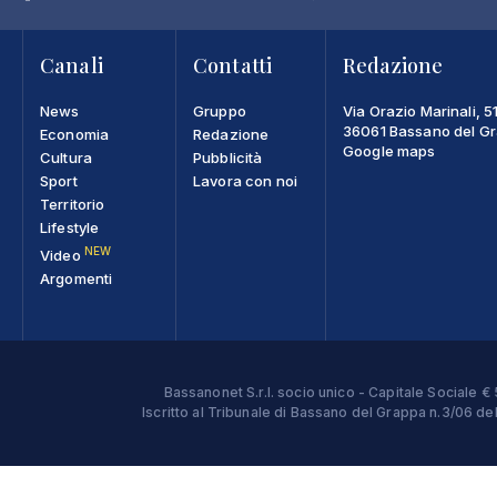
Canali
Contatti
Redazione
News
Gruppo
Via Orazio Marinali, 5
36061 Bassano del Gra
Economia
Redazione
Google maps
Cultura
Pubblicità
Sport
Lavora con noi
Territorio
Lifestyle
NEW
Video
Argomenti
Bassanonet S.r.l. socio unico - Capitale Sociale
Iscritto al Tribunale di Bassano del Grappa n.3/06 d