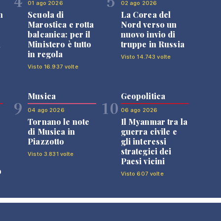
4
5
01 ago 2026
02 ago 2026
n
Scuola di
La Corea del
Marostica e rotta
Nord verso un
balcanica: per il
nuovo invio di
i
Ministero è tutto
truppe in Russia
in regola
Visto 14.743 volte
Visto 16.937 volte
Musica
Geopolitica
9
10
04 ago 2026
06 ago 2026
Tornano le note
Il Myanmar tra la
di Musica in
guerra civile e
Piazzotto
gli interessi
strategici dei
Visto 3.831 volte
Paesi vicini
o
Visto 607 volte