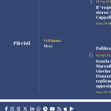
1
30 lug 20
Il “regi
stesso: 
Cappell
Visto 19.19
Settimana
Più visti
Mese
Politica
6
02 ago 20
Scuola 
Marosti
Giovine
Donazz
replica
opposiz
Visto 14.7