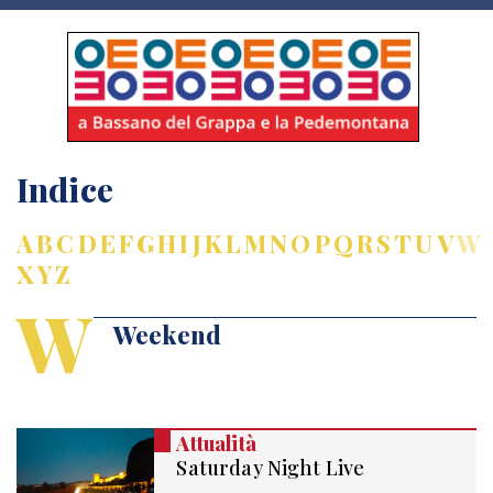
Indice
A
B
C
D
E
F
G
H
I
J
K
L
M
N
O
P
Q
R
S
T
U
V
W
X
Y
Z
W
Weekend
Attualità
Saturday Night Live