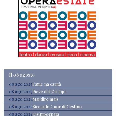
Il 08 agosto
08 ago 2025
Fame na carità
08 ago 2025
Pieve del 5Grappa
08 ago 2024
Mai dire mais
08 ago 2022
Riccardo Cuor di Cestino
08 ago 2021
Disimpegnata