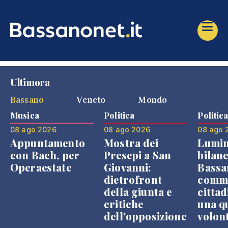
Ultimora
Bassano
Veneto
Mondo
Musica
Politica
Politic
08 ago 2026
08 ago 2026
08 ago 
Appuntamento
Mostra dei
Lumin
con Bach, per
Presepi a San
bilanc
Operaestate
Giovanni:
Bassa
dietrofront
comme
della giunta e
cittad
critiche
una q
dell'opposizione
volon