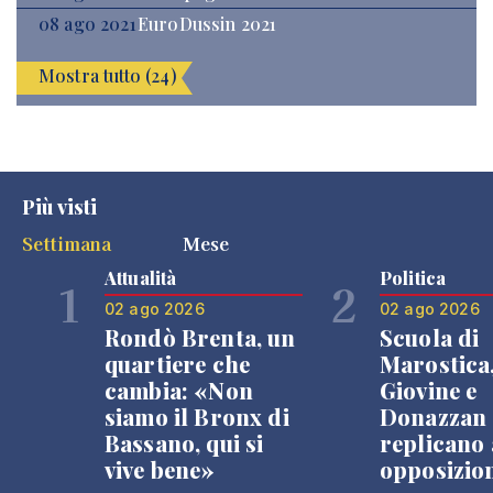
08 ago 2021
EuroDussin 2021
Mostra tutto (24)
Più visti
Settimana
Mese
Attualità
Politica
1
2
02 ago 2026
02 ago 2026
Rondò Brenta, un
Scuola di
quartiere che
Marostica
cambia: «Non
Giovine e
siamo il Bronx di
Donazzan
Bassano, qui si
replicano 
vive bene»
opposizio