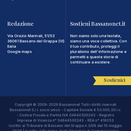
Redazione
Sostieni Bassanonet.it
Via Orazio Marinali, 51/53
Non siamo solo una testata,
36061 Bassano del Grappa (VI)
siamo una voce collettiva. Con
Italia
il tuo contributo, proteggi il
Google maps
pluralismo dell'informazione e
permetti a queste storie di
continuare a esistere.
Sostienici
Copyright © 2009-2026 Bassanonet Tutti i diritti riservati
Bassanonet S.r.l. socio unico - Capitale Sociale € 50.000,00 i.v.
- Codice Fiscale e Partita IVA 04644500243 - Registro
Imprese di Vicenza n° 04644500243 - REA n° 419353
Iscritto al Tribunale di Bassano del Grappa n.3/06 del 10 maggio
2006 | Iscritto al Registro degli Operatori di Comunicazione