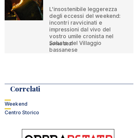
L'insostenibile leggerezza
degli eccessi del weekend:
incontri ravvicinati e
impressioni dal vivo del
vostro umile cronista nel
Sabato del Villaggio
20 feb 2021
bassanese
Correlati
Weekend
Centro Storico