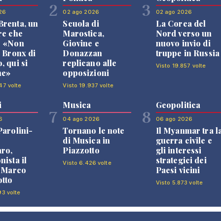
2
3
26
02 ago 2026
02 ago 2026
renta, un
Scuola di
La Corea del
re che
Marostica,
Nord verso un
: «Non
Giovine e
nuovo invio di
l Bronx di
Donazzan
truppe in Russia
, qui si
replicano alle
Visto 19.857 volte
ne»
opposizioni
47 volte
Visto 19.937 volte
i
Musica
Geopolitica
7
8
6
04 ago 2026
06 ago 2026
Parolini-
Tornano le note
Il Myanmar tra l
di Musica in
guerra civile e
ro,
Piazzotto
gli interessi
nista il
strategici dei
Visto 6.426 volte
i Marco
Paesi vicini
tto
Visto 5.873 volte
93 volte