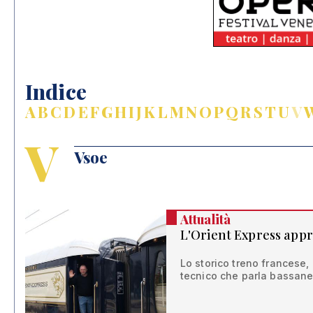
Indice
A
B
C
D
E
F
G
H
I
J
K
L
M
N
O
P
Q
R
S
T
U
V
V
Vsoe
Attualità
L'Orient Express app
Lo storico treno francese, 
tecnico che parla bassane