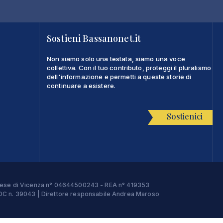
Sostieni Bassanonet.it
Non siamo solo una testata, siamo una voce
collettiva. Con il tuo contributo, proteggi il pluralismo
dell'informazione e permetti a queste storie di
continuare a esistere.
Sostienici
Imprese di Vicenza n° 04644500243 - REA n° 419353
e ROC n. 39043 | Direttore responsabile Andrea Maroso