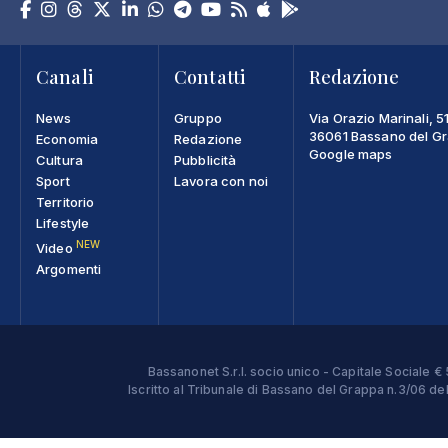
Canali
Contatti
Redazione
News
Gruppo
Via Orazio Marinali, 5
36061 Bassano del Gra
Economia
Redazione
Google maps
Cultura
Pubblicità
Sport
Lavora con noi
Territorio
Lifestyle
NEW
Video
Argomenti
Bassanonet S.r.l. socio unico - Capitale Sociale
Iscritto al Tribunale di Bassano del Grappa n.3/06 d