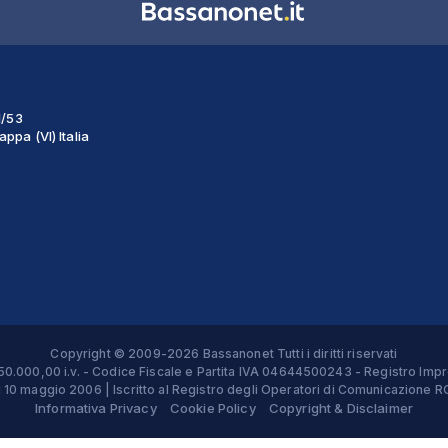
1/53
ppa (VI) Italia
Copyright © 2009-2026 Bassanonet Tutti i diritti riservati
 € 50.000,00 i.v. - Codice Fiscale e Partita IVA 04644500243 - Registro 
el 10 maggio 2006 | Iscritto al Registro degli Operatori di Comunicazion
Informativa Privacy
Cookie Policy
Copyright & Disclaimer