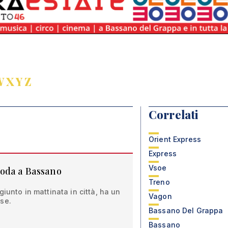
W
X
Y
Z
Correlati
Orient Express
Express
Vsoe
roda a Bassano
Treno
giunto in mattinata in città, ha un
Vagon
se.
Bassano Del Grappa
Bassano