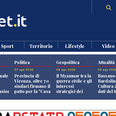
Sport
Territorio
Lifestyle
Video
Politica
Geopolitica
Attualità
07 ago 2026
06 ago 2026
05 ago 202
nale
Provincia di
Il Myanmar tra la
Bassano
Vicenza, oltre 70
guerra civile e gli
Bardolin
sindaci firmano il
interessi
Cultura 2
razione
patto per la "Casa
strategici dei
dati del 
dei Comuni"
Paesi vicini
aprono i
confront