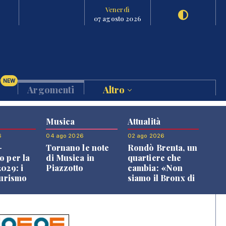
Venerdì
07 agosto 2026
NEW
Argomenti
Altro
Musica
Attualità
6
04 ago 2026
02 ago 2026
-
Tornano le note
Rondò Brenta, un
o per la
di Musica in
quartiere che
029: i
Piazzotto
cambia: «Non
turismo
siamo il Bronx di
l
Bassano, qui si
o veneto
vive bene»