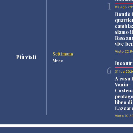
1
02 ago 20
Rondò B
quartie
cambia
siamo i
Bassano
vive be
Visto 22.9
Settimana
Più visti
Mese
Incontr
6
31 lug 202
A casa 
Vanin-
Costena
protago
libro d
Lazzaro
Visto 10.3