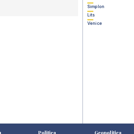
Simplon
Lits
Venice
à
Politica
Geopolitica