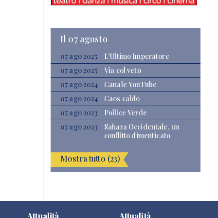
Il 07 agosto
07 ago 2025
L’Ultimo Imperatore
07 ago 2025
Via col veto
07 ago 2024
Canale YouTube
07 ago 2024
Caos caldo
07 ago 2023
Pollice Verde
07 ago 2023
Sahara Occidentale, un
conflitto dimenticato
Mostra tutto (23)
Attualità
Attualità