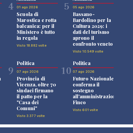
4
5
01 ago 2026
05 ago 2026
Scuola di
Bassano-
Marostica e rotta
Bardolino per la
balcanica: per il
Cultura 2029: i
Ministero è tutto
dati del turismo
in regola
aprono il
confronto veneto
Visto 18.882 volte
Visto 10.549 volte
Politica
Politica
9
10
07 ago 2026
07 ago 2026
a
Provincia di
Futuro Nazionale
Vicenza, oltre 70
conferma il
sindaci firmano
sostegno
il patto per la
all'amministrazione
"Casa dei
Finco
Comuni"
Visto 601 volte
Visto 3.377 volte