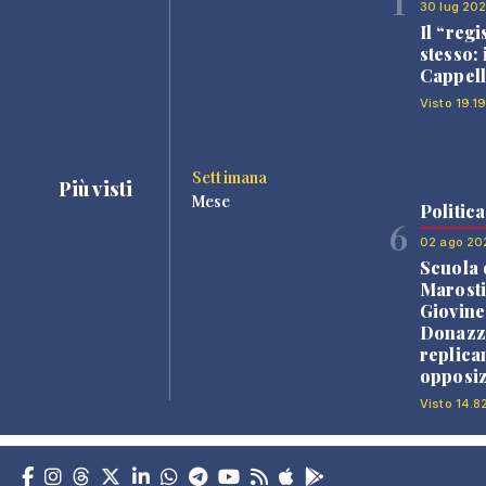
1
30 lug 20
Il “regi
stesso: 
Cappell
Visto 19.19
Settimana
Più visti
Mese
Politica
6
02 ago 20
Scuola 
Marosti
Giovine
Donazz
replica
opposiz
Visto 14.8