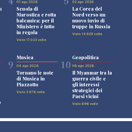
4
5
01 ago 2026
02 ago 2026
n
Scuola di
La Corea del
Marostica e rotta
Nord verso un
balcanica: per il
nuovo invio di
i
Ministero è tutto
truppe in Russia
in regola
Visto 14.829 volte
Visto 17.023 volte
Musica
Geopolitica
9
10
04 ago 2026
06 ago 2026
Tornano le note
Il Myanmar tra la
di Musica in
guerra civile e
Piazzotto
gli interessi
strategici dei
Visto 3.876 volte
Paesi vicini
o
Visto 696 volte