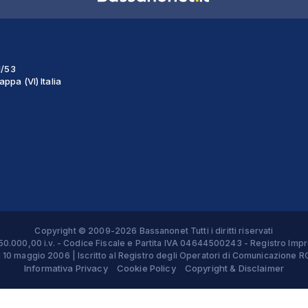
1/53
ppa (VI) Italia
Copyright © 2009-2026 Bassanonet Tutti i diritti riservati
 € 50.000,00 i.v. - Codice Fiscale e Partita IVA 04644500243 - Registro 
el 10 maggio 2006 | Iscritto al Registro degli Operatori di Comunicazion
Informativa Privacy
Cookie Policy
Copyright & Disclaimer