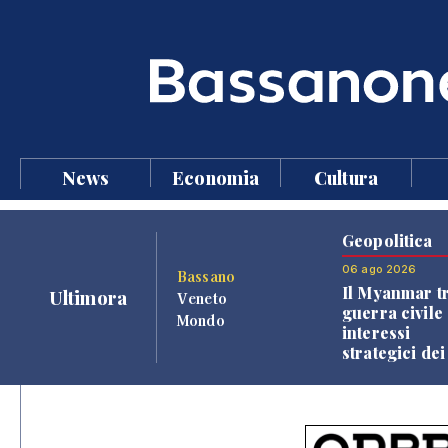
News
Economia
Cultura
Geopolitica
06 ago 2026
Bassano
Il Myanmar tr
Ultimora
Veneto
guerra civile 
Mondo
interessi
strategici dei
Paesi vicini