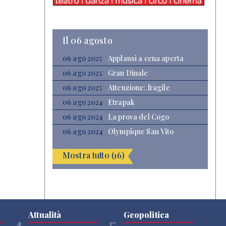
Il 06 agosto
06 ago 2025
Applausi a cena aperta
06 ago 2025
Gran Dinale
06 ago 2025
Attenzione: fragile
06 ago 2024
Etrapak
06 ago 2024
La prova del Cogo
06 ago 2024
Olympique San Vito
Mostra tutto (16)
Attualità
Geopolitica