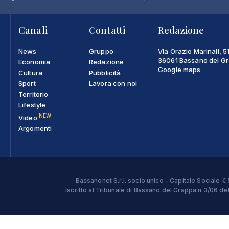
Canali
Contatti
Redazione
News
Gruppo
Via Orazio Marinali, 5
36061 Bassano del Gra
Economia
Redazione
Google maps
Cultura
Pubblicità
Sport
Lavora con noi
Territorio
Lifestyle
NEW
Video
Argomenti
Bassanonet S.r.l. socio unico - Capitale Sociale
Iscritto al Tribunale di Bassano del Grappa n.3/06 d