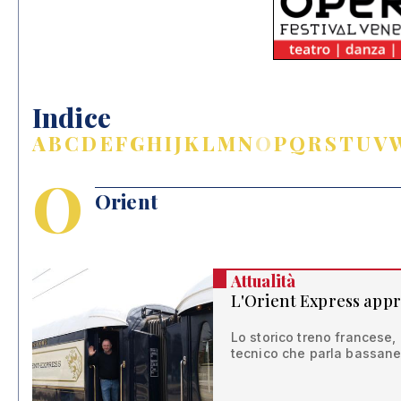
Indice
A
B
C
D
E
F
G
H
I
J
K
L
M
N
O
P
Q
R
S
T
U
V
O
Orient
Attualità
L'Orient Express app
Lo storico treno francese, 
tecnico che parla bassane