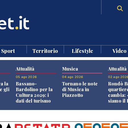
Sport
Territorio
Lifestyle
Video
Attualità
Musica
Attualità
05 ago 2026
04 ago 2026
02 ago 202
a la
Bassano-
Tornano le note
Rondò Br
e gli
Bardolino per la
di Musica in
quartier
Cultura 2029: i
Piazzotto
cambia:
dati del turismo
siamo il
aprono il
Bassano,
confronto veneto
vive ben