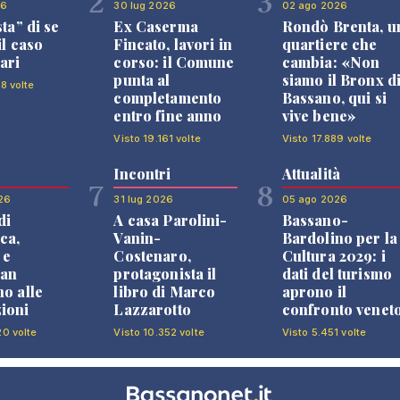
2
3
26
30 lug 2026
02 ago 2026
sta” di se
Ex Caserma
Rondò Brenta, u
il caso
Fincato, lavori in
quartiere che
ari
corso: il Comune
cambia: «Non
punta al
siamo il Bronx d
8 volte
completamento
Bassano, qui si
entro fine anno
vive bene»
Visto 19.161 volte
Visto 17.889 volte
Incontri
Attualità
7
8
26
31 lug 2026
05 ago 2026
di
A casa Parolini-
Bassano-
ca,
Vanin-
Bardolino per la
 e
Costenaro,
Cultura 2029: i
an
protagonista il
dati del turismo
no alle
libro di Marco
aprono il
ioni
Lazzarotto
confronto venet
20 volte
Visto 10.352 volte
Visto 5.451 volte