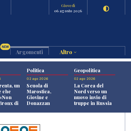
Giovedì
06 agosto 2026
NEW
Argomenti
Altro
Politica
Geopolitica
6
02 ago 2026
02 ago 2026
enta, un
Scuola di
La Corea del
e che
Marostica,
Nord verso un
 «Non
Giovine e
nuovo invio di
 Bronx di
Donazzan
truppe in Russia
 qui si
replicano alle
e»
opposizioni