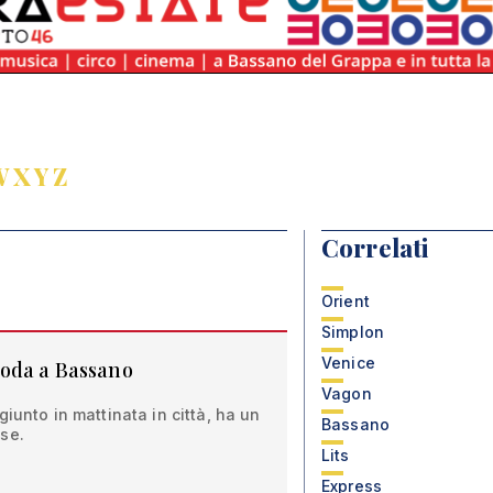
W
X
Y
Z
Correlati
Orient
Simplon
Venice
roda a Bassano
Vagon
giunto in mattinata in città, ha un
Bassano
se.
Lits
Express