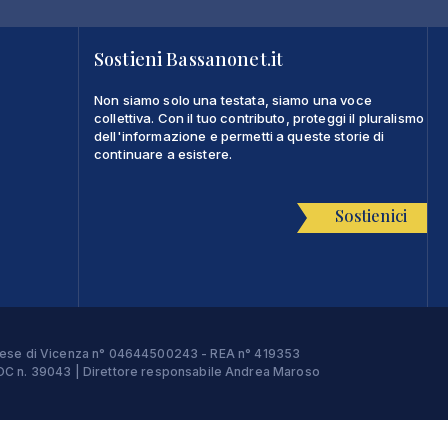
Sostieni Bassanonet.it
Non siamo solo una testata, siamo una voce
collettiva. Con il tuo contributo, proteggi il pluralismo
dell'informazione e permetti a queste storie di
continuare a esistere.
Sostienici
Imprese di Vicenza n° 04644500243 - REA n° 419353
e ROC n. 39043 | Direttore responsabile Andrea Maroso