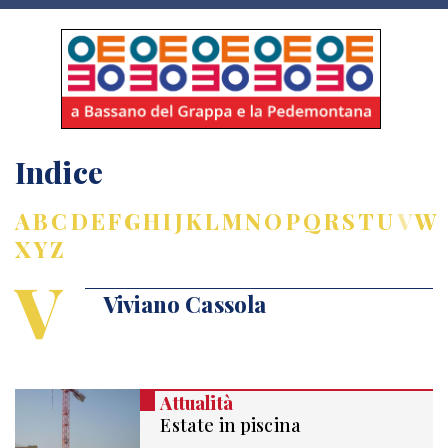
Indice
A
B
C
D
E
F
G
H
I
J
K
L
M
N
O
P
Q
R
S
T
U
V
W
X
Y
Z
V
Viviano Cassola
Attualità
Estate in piscina