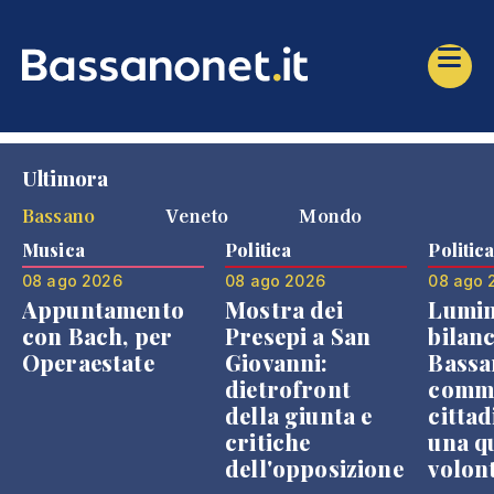
Ultimora
Bassano
Veneto
Mondo
Musica
Politica
Politic
08 ago 2026
08 ago 2026
08 ago 
Appuntamento
Mostra dei
Lumin
con Bach, per
Presepi a San
bilanc
Operaestate
Giovanni:
Bassa
dietrofront
comme
della giunta e
cittad
critiche
una q
dell'opposizione
volon