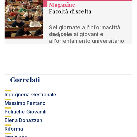
Magazine
Facoltà di scelta
Sei giornate all’Informacittà
dedicate ai giovani e
21 lug 2010
all’orientamento universitario
Correlati
Ingegneria Gestionale
Massimo Pantano
Politiche Giovanili
Elena Donazzan
Riforma