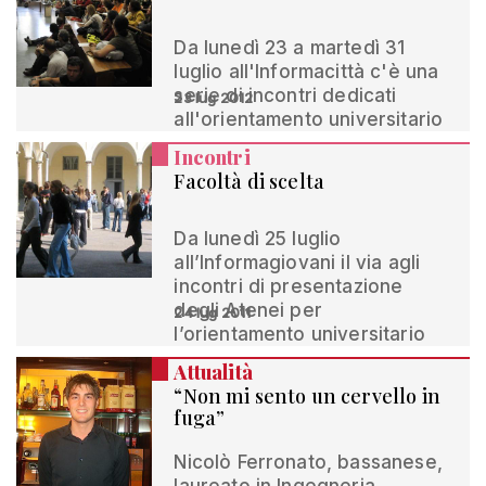
Da lunedì 23 a martedì 31
luglio all'Informacittà c'è una
serie di incontri dedicati
23 lug 2012
all'orientamento universitario
Incontri
Facoltà di scelta
Da lunedì 25 luglio
all’Informagiovani il via agli
incontri di presentazione
degli Atenei per
24 lug 2011
l’orientamento universitario
Attualità
“Non mi sento un cervello in
fuga”
Nicolò Ferronato, bassanese,