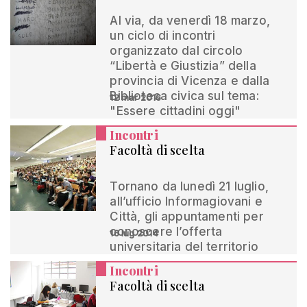
Al via, da venerdì 18 marzo,
un ciclo di incontri
organizzato dal circolo
“Libertà e Giustizia” della
provincia di Vicenza e dalla
Biblioteca civica sul tema:
12 mar 2016
"Essere cittadini oggi"
Incontri
Facoltà di scelta
Tornano da lunedì 21 luglio,
all’ufficio Informagiovani e
Città, gli appuntamenti per
conoscere l’offerta
16 lug 2014
universitaria del territorio
Incontri
Facoltà di scelta