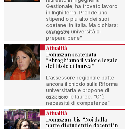
laureato in Ingegneria
Gestionale, ha trovato lavoro
in Inghilterra. Prende uno
stipendio più alto dei suoi
coetanei in Italia. Ma dichiara:
“la nostra università ci
03 mag 2011
prepara bene”
Attualità
Donazzan scatenata:
“Abroghiamo il valore legale
del titolo di laurea”
L'assessore regionale batte
ancora il chiodo sulla Riforma
universitaria e propone di
azzerare le lauree. “C'è
02 dic 2010
necessità di competenze”
Attualità
Donazzan-bis: “Noi dalla
parte di studenti e docenti in