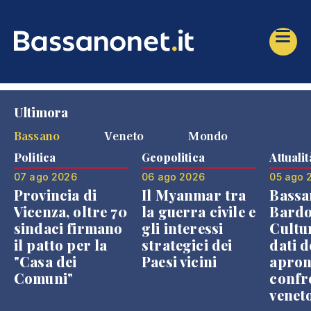
Ultimora
Bassano
Veneto
Mondo
Politica
Geopolitica
Attualit
07 ago 2026
06 ago 2026
05 ago 
Provincia di
Il Myanmar tra
Bassa
Vicenza, oltre 70
la guerra civile e
Bardo
sindaci firmano
gli interessi
Cultur
il patto per la
strategici dei
dati d
"Casa dei
Paesi vicini
apron
Comuni"
confr
venet