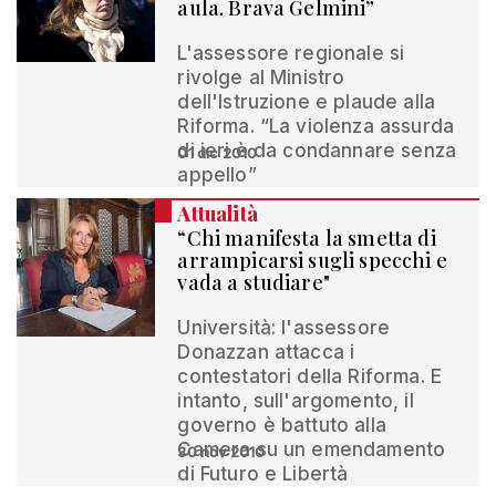
aula. Brava Gelmini”
L'assessore regionale si
rivolge al Ministro
dell'Istruzione e plaude alla
Riforma. “La violenza assurda
di ieri è da condannare senza
01 dic 2010
appello”
Attualità
“Chi manifesta la smetta di
arrampicarsi sugli specchi e
vada a studiare"
Università: l'assessore
Donazzan attacca i
contestatori della Riforma. E
intanto, sull'argomento, il
governo è battuto alla
Camera su un emendamento
30 nov 2010
di Futuro e Libertà