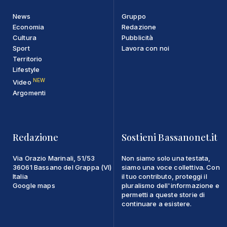
News
Gruppo
Economia
Redazione
Cultura
Pubblicità
Sport
Lavora con noi
Territorio
Lifestyle
NEW
Video
Argomenti
Redazione
Sostieni Bassanonet.it
Via Orazio Marinali, 51/53
Non siamo solo una testata,
36061 Bassano del Grappa (VI)
siamo una voce collettiva. Con
Italia
il tuo contributo, proteggi il
Google maps
pluralismo dell'informazione e
permetti a queste storie di
continuare a esistere.