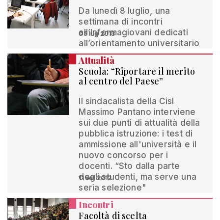
Da lunedì 8 luglio, una
settimana di incontri
all’Informagiovani dedicati
05 lug 2013
all’orientamento universitario
Attualità
Scuola: “Riportare il merito
al centro del Paese”
Il sindacalista della Cisl
Massimo Pantano interviene
sui due punti di attualità della
pubblica istruzione: i test di
ammissione all'università e il
nuovo concorso per i
docenti. “Sto dalla parte
degli studenti, ma serve una
11 set 2012
seria selezione"
Incontri
Facoltà di scelta