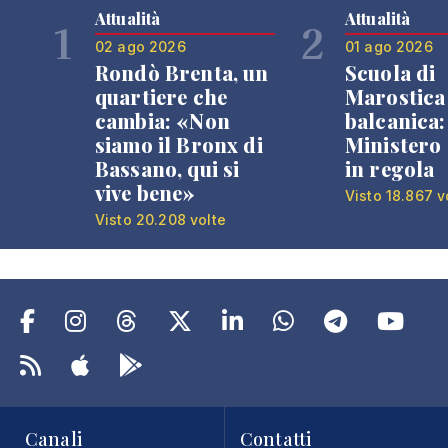
Attualità
Attualità
1
2
02 ago 2026
01 ago 2026
Rondò Brenta, un
Scuola di
quartiere che
Marostica 
cambia: «Non
balcanica: 
siamo il Bronx di
Ministero 
Bassano, qui si
in regola
vive bene»
Visto 18.867 v
Visto 20.208 volte
Canali
Contatti