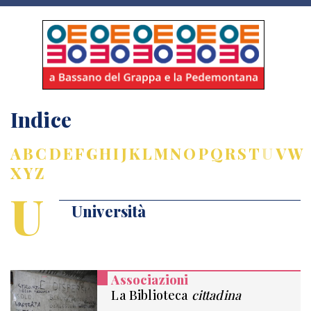
Indice
A
B
C
D
E
F
G
H
I
J
K
L
M
N
O
P
Q
R
S
T
U
V
W
X
Y
Z
U
Università
Associazioni
La Biblioteca
cittadina