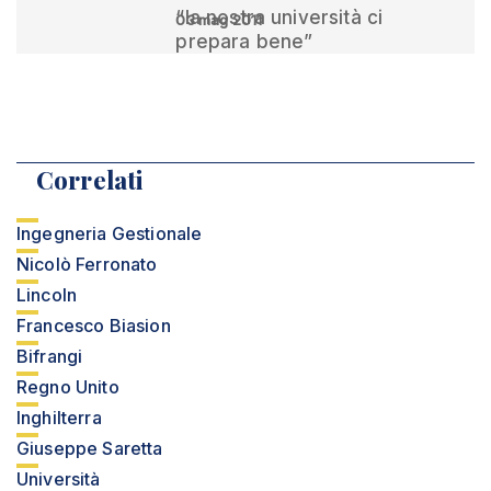
“la nostra università ci
03 mag 2011
prepara bene”
Correlati
Ingegneria Gestionale
Nicolò Ferronato
Lincoln
Francesco Biasion
Bifrangi
Regno Unito
Inghilterra
Giuseppe Saretta
Università