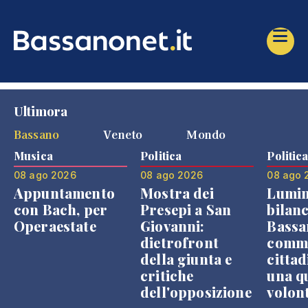
Ultimora
Bassano
Veneto
Mondo
Musica
Politica
Politic
08 ago 2026
08 ago 2026
08 ago 
Appuntamento
Mostra dei
Lumin
con Bach, per
Presepi a San
bilanc
Operaestate
Giovanni:
Bassa
dietrofront
comme
della giunta e
cittad
critiche
una q
dell'opposizione
volon