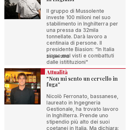
Il gruppo di Mussolente
investe 100 milioni nel suo
stabilimento in Inghilterra per
una pressa da 32mila
tonnellate. Darà lavoro a
centinaia di persone. Il
presidente Biasion: “In Italia
siamo mal visti e combattuti
25 gen 2012
dalle istitituzioni"
Attualità
“Non mi sento un cervello in
fuga”
Nicolò Ferronato, bassanese,
laureato in Ingegneria
Gestionale, ha trovato lavoro
in Inghilterra. Prende uno
stipendio più alto dei suoi
coetanei in Italia. Ma dichiara: