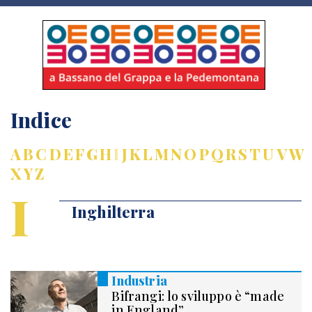
Indice
A
B
C
D
E
F
G
H
I
J
K
L
M
N
O
P
Q
R
S
T
U
V
W
X
Y
Z
I
Inghilterra
Industria
Bifrangi: lo sviluppo è “made
in England”