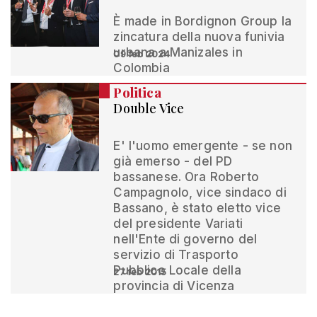
È made in Bordignon Group la
zincatura della nuova funivia
urbana a Manizales in
09 feb 2024
Colombia
Politica
Double Vice
E' l'uomo emergente - se non
già emerso - del PD
bassanese. Ora Roberto
Campagnolo, vice sindaco di
Bassano, è stato eletto vice
del presidente Variati
nell'Ente di governo del
servizio di Trasporto
Pubblico Locale della
27 feb 2015
provincia di Vicenza