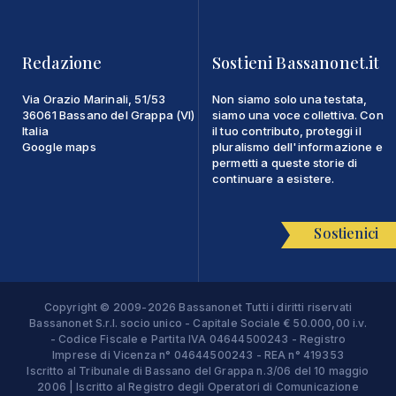
Redazione
Sostieni Bassanonet.it
Via Orazio Marinali, 51/53
Non siamo solo una testata,
36061 Bassano del Grappa (VI)
siamo una voce collettiva. Con
Italia
il tuo contributo, proteggi il
Google maps
pluralismo dell'informazione e
permetti a queste storie di
continuare a esistere.
Sostienici
Copyright © 2009-2026 Bassanonet Tutti i diritti riservati
Bassanonet S.r.l. socio unico - Capitale Sociale € 50.000,00 i.v.
- Codice Fiscale e Partita IVA 04644500243 - Registro
Imprese di Vicenza n° 04644500243 - REA n° 419353
Iscritto al Tribunale di Bassano del Grappa n.3/06 del 10 maggio
2006 | Iscritto al Registro degli Operatori di Comunicazione