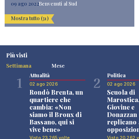
09 ago 2022
Benvenuti al Sud
Mostra tutto (31)
Più visti
Settimana
Mese
Attualità
Politica
1
2
02 ago 2026
02 ago 2026
Rondò Brenta, un
Scuola di
quartiere che
Marostica
cambia: «Non
Giovine e
siamo il Bronx di
Donazzan
Bassano, qui si
replicano 
vive bene»
opposizio
Visto 23.265 volte
Visto 20.262 v