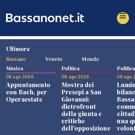
Ultimora
Bassano
Veneto
Mondo
Musica
Politica
Politic
08 ago 2026
08 ago 2026
08 ago 
Appuntamento
Mostra dei
Lumin
con Bach, per
Presepi a San
bilanc
Operaestate
Giovanni:
Bassa
dietrofront
comme
della giunta e
cittad
critiche
una q
dell'opposizione
volon