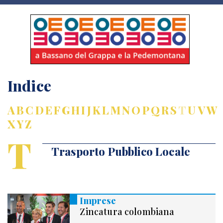
Indice
A
B
C
D
E
F
G
H
I
J
K
L
M
N
O
P
Q
R
S
T
U
V
W
X
Y
Z
T
Trasporto Pubblico Locale
Imprese
Zincatura colombiana