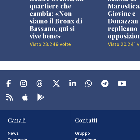
quartiere che
Marostica
cambia: «Non
Giovine e
siamo il Bronx di
Donazzan
Bassano, qui si
replicano 
vive bene»
opposizio
Visto 23.249 volte
Visto 20.241 v
Canali
Contatti
News
Gruppo
Economia
Redazione