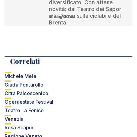
diversificato. Con attese
novità: dal Teatro dei Sapori
alla Danza sulla ciclabile del
31 mag 2014
Brenta
Correlati
Michele Mele
Giada Pontarollo
Città Palcoscenico
Operaestate Festival
Teatro La Fenice
Venezia
Rosa Scapin
Regione Veneto