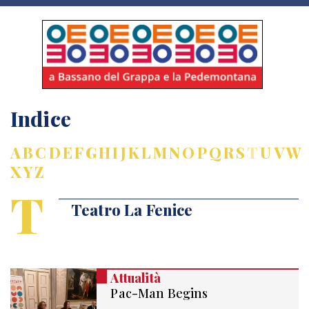
Indice
A
B
C
D
E
F
G
H
I
J
K
L
M
N
O
P
Q
R
S
T
U
V
W
X
Y
Z
T
Teatro La Fenice
Attualità
Pac-Man Begins