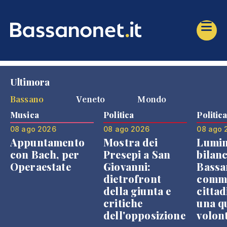
Ultimora
Bassano
Veneto
Mondo
Musica
Politica
Politic
08 ago 2026
08 ago 2026
08 ago 
Appuntamento
Mostra dei
Lumin
con Bach, per
Presepi a San
bilanc
Operaestate
Giovanni:
Bassa
dietrofront
comme
della giunta e
cittad
critiche
una q
dell'opposizione
volon