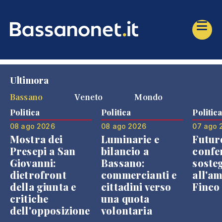
Ultimora
Bassano
Veneto
Mondo
Politica
Politica
Politic
08 ago 2026
08 ago 2026
07 ago 
Mostra dei
Luminarie e
Futur
Presepi a San
bilancio a
confe
Giovanni:
Bassano:
soste
dietrofront
commercianti e
all'a
della giunta e
cittadini verso
Finco
critiche
una quota
dell'opposizione
volontaria