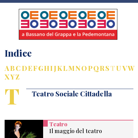
Indice
A
B
C
D
E
F
G
H
I
J
K
L
M
N
O
P
Q
R
S
T
U
V
W
X
Y
Z
T
Teatro Sociale Cittadella
Teatro
Il maggio del teatro