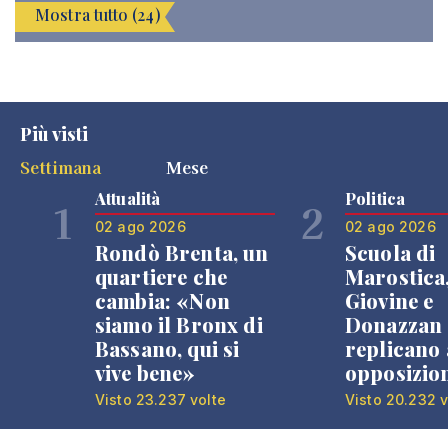
Mostra tutto (24)
Più visti
Settimana
Mese
Attualità
Politica
1
2
02 ago 2026
02 ago 2026
Rondò Brenta, un
Scuola di
quartiere che
Marostica
cambia: «Non
Giovine e
siamo il Bronx di
Donazzan
Bassano, qui si
replicano 
vive bene»
opposizio
Visto 23.237 volte
Visto 20.232 v