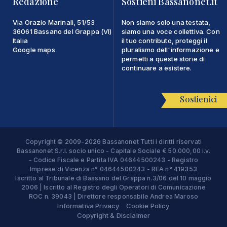
Redazione
Sostieni Bassanonet.it
Via Orazio Marinali, 51/53
Non siamo solo una testata,
36061 Bassano del Grappa (VI)
siamo una voce collettiva. Con
Italia
il tuo contributo, proteggi il
Google maps
pluralismo dell'informazione e
permetti a queste storie di
continuare a esistere.
Sostienici
Copyright © 2009-2026 Bassanonet Tutti i diritti riservati
Bassanonet S.r.l. socio unico - Capitale Sociale € 50.000,00 i.v.
- Codice Fiscale e Partita IVA 04644500243 - Registro
Imprese di Vicenza n° 04644500243 - REA n° 419353
Iscritto al Tribunale di Bassano del Grappa n.3/06 del 10 maggio
2006 | Iscritto al Registro degli Operatori di Comunicazione
ROC n. 39043 | Direttore responsabile Andrea Maroso
Informativa Privacy
Cookie Policy
Copyright & Disclaimer