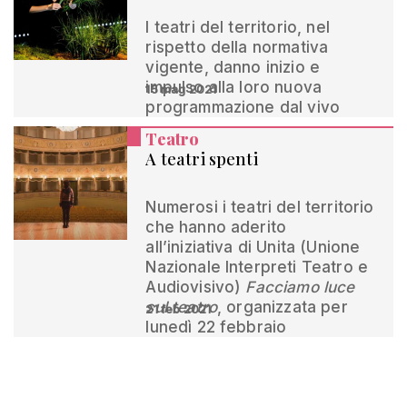
I teatri del territorio, nel
rispetto della normativa
vigente, danno inizio e
impulso alla loro nuova
15 mag 2021
programmazione dal vivo
Teatro
A teatri spenti
Numerosi i teatri del territorio
che hanno aderito
all’iniziativa di Unita (Unione
Nazionale Interpreti Teatro e
Audiovisivo)
Facciamo luce
sul teatro
, organizzata per
21 feb 2021
lunedì 22 febbraio