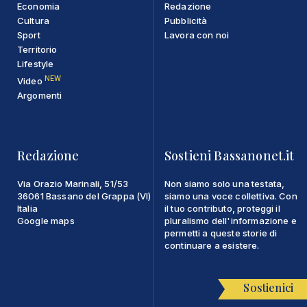
Economia
Redazione
Cultura
Pubblicità
Sport
Lavora con noi
Territorio
Lifestyle
NEW
Video
Argomenti
Redazione
Sostieni Bassanonet.it
Via Orazio Marinali, 51/53
Non siamo solo una testata,
36061 Bassano del Grappa (VI)
siamo una voce collettiva. Con
Italia
il tuo contributo, proteggi il
Google maps
pluralismo dell'informazione e
permetti a queste storie di
continuare a esistere.
Sostienici