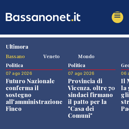
Ultimora
Bassano
Veneto
Mondo
Politica
Politica
Geo
07 ago 2026
07 ago 2026
06 
Futuro Nazionale
Provincia di
Il
conferma il
Vicenza, oltre 70
la 
sostegno
sindaci firmano
gli
all'amministrazione
il patto per la
st
Finco
"Casa dei
Pae
Comuni"