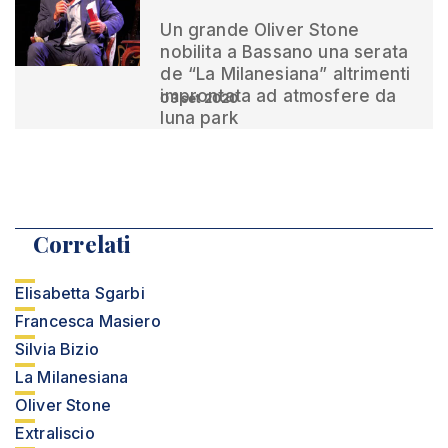
Un grande Oliver Stone
nobilita a Bassano una serata
de “La Milanesiana” altrimenti
improntata ad atmosfere da
03 set 2020
luna park
Correlati
Elisabetta Sgarbi
Francesca Masiero
Silvia Bizio
La Milanesiana
Oliver Stone
Extraliscio