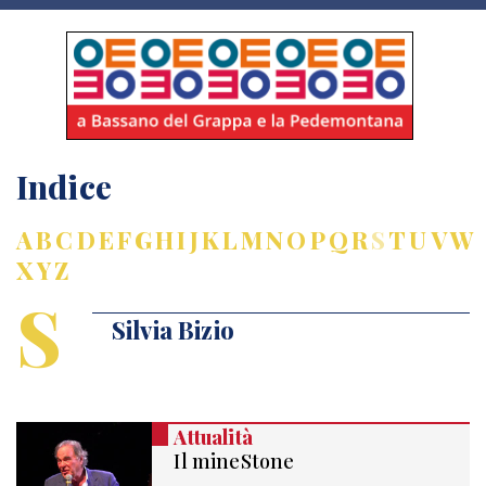
Indice
A
B
C
D
E
F
G
H
I
J
K
L
M
N
O
P
Q
R
S
T
U
V
W
X
Y
Z
S
Silvia Bizio
Attualità
Il mineStone