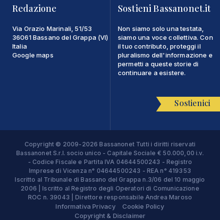
Redazione
Sostieni Bassanonet.it
Via Orazio Marinali, 51/53
Non siamo solo una testata,
36061 Bassano del Grappa (VI)
siamo una voce collettiva. Con
Italia
il tuo contributo, proteggi il
Google maps
pluralismo dell'informazione e
permetti a queste storie di
continuare a esistere.
Sostienici
Copyright © 2009-2026 Bassanonet Tutti i diritti riservati
Bassanonet S.r.l. socio unico - Capitale Sociale € 50.000,00 i.v.
- Codice Fiscale e Partita IVA 04644500243 - Registro
Imprese di Vicenza n° 04644500243 - REA n° 419353
Iscritto al Tribunale di Bassano del Grappa n.3/06 del 10 maggio
2006 | Iscritto al Registro degli Operatori di Comunicazione
ROC n. 39043 | Direttore responsabile Andrea Maroso
Informativa Privacy
Cookie Policy
Copyright & Disclaimer