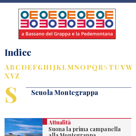
Indice
A
B
C
D
E
F
G
H
I
J
K
L
M
N
O
P
Q
R
S
T
U
V
W
X
Y
Z
S
Scuola Montegrappa
Attualità
Suona la prima campanella
alla Montegrappa