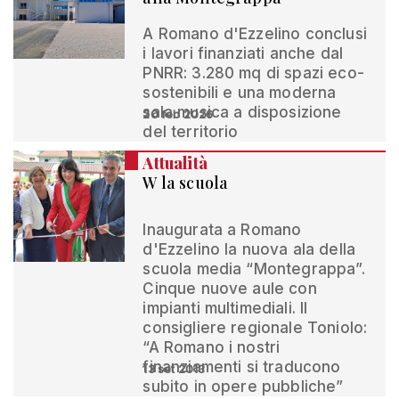
A Romano d'Ezzelino conclusi
i lavori finanziati anche dal
PNRR: 3.280 mq di spazi eco-
sostenibili e una moderna
sala musica a disposizione
20 feb 2026
del territorio
Attualità
W la scuola
Inaugurata a Romano
d'Ezzelino la nuova ala della
scuola media “Montegrappa”.
Cinque nuove aule con
impianti multimediali. Il
consigliere regionale Toniolo:
“A Romano i nostri
finanziamenti si traducono
13 set 2013
subito in opere pubbliche”