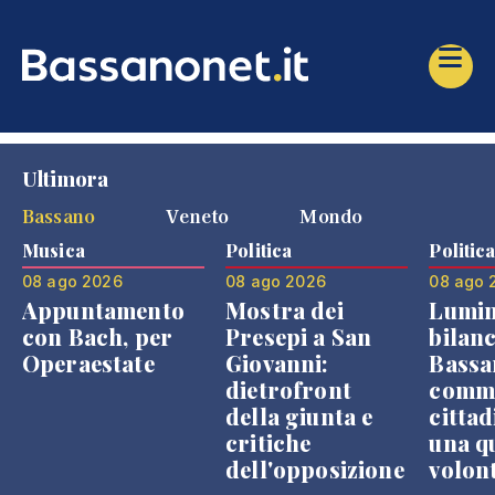
Ultimora
Bassano
Veneto
Mondo
Musica
Politica
Politic
08 ago 2026
08 ago 2026
08 ago 
Appuntamento
Mostra dei
Lumin
con Bach, per
Presepi a San
bilanc
Operaestate
Giovanni:
Bassa
dietrofront
comme
della giunta e
cittad
critiche
una q
dell'opposizione
volon