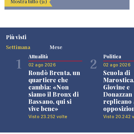
Mostra tutto (31)
Più visti
Settimana
Mese
Attualità
Politica
1
2
02 ago 2026
02 ago 2026
Rondò Brenta, un
Scuola di
quartiere che
Marostica
cambia: «Non
Giovine e
siamo il Bronx di
Donazzan
Bassano, qui si
replicano 
vive bene»
opposizio
Visto 23.252 volte
Visto 20.242 v