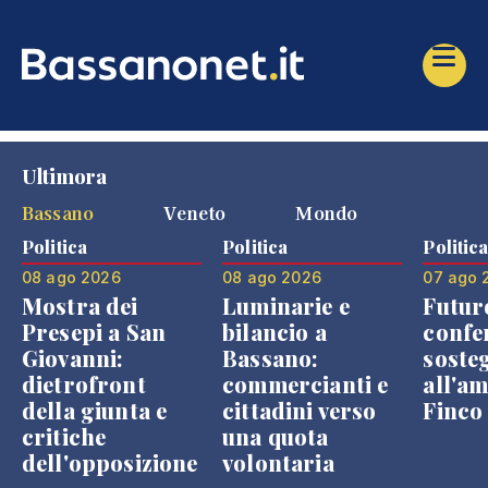
Ultimora
Bassano
Veneto
Mondo
Politica
Politica
Politic
08 ago 2026
08 ago 2026
07 ago 
Mostra dei
Luminarie e
Futur
Presepi a San
bilancio a
confe
Giovanni:
Bassano:
soste
dietrofront
commercianti e
all'a
della giunta e
cittadini verso
Finco
critiche
una quota
dell'opposizione
volontaria