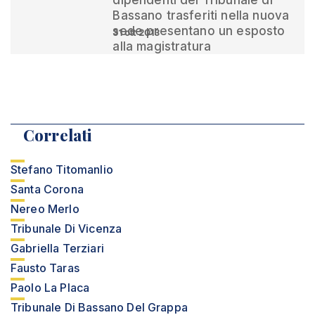
dipendenti del Tribunale di
Bassano trasferiti nella nuova
sede presentano un esposto
31 ott 2013
alla magistratura
Correlati
Stefano Titomanlio
Santa Corona
Nereo Merlo
Tribunale Di Vicenza
Gabriella Terziari
Fausto Taras
Paolo La Placa
Tribunale Di Bassano Del Grappa