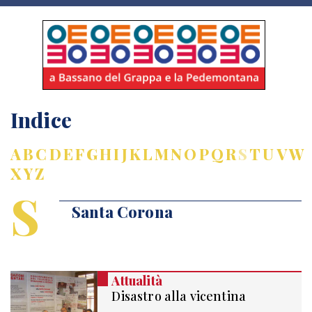
Indice
A
B
C
D
E
F
G
H
I
J
K
L
M
N
O
P
Q
R
S
T
U
V
W
X
Y
Z
S
Santa Corona
Attualità
Disastro alla vicentina