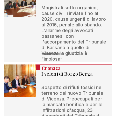
Magistrati sotto organico,
cause civili rinviate fino al
2020, cause urgenti di lavoro
al 2016, penale allo sbando.
L'allarme degli avvocati
bassanesi: con
l'accorpamento del Tribunale
di Bassano a quello di
Vicenza la giustizia è
06 nov 2013
“implosa”
Cronaca
I veleni di Borgo Berga
Sospetto di rifiuti tossici nel
terreno del nuovo Tribunale
di Vicenza. Preoccupati per
la mancata bonifica e per le
infiltrazioni d'acqua, 23