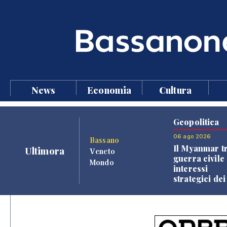
News
Economia
Cultura
Geopolitica
06 ago 2026
Bassano
Il Myanmar tr
Ultimora
Veneto
guerra civile 
Mondo
interessi
strategici dei
Paesi vicini