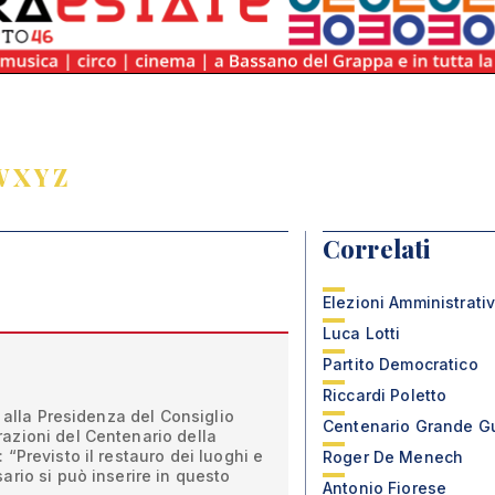
W
X
Y
Z
Correlati
Elezioni Amministrati
Luca Lotti
Partito Democratico
Riccardi Poletto
o alla Presidenza del Consiglio
Centenario Grande G
zioni del Centenario della
“Previsto il restauro dei luoghi e
Roger De Menech
rio si può inserire in questo
Antonio Fiorese