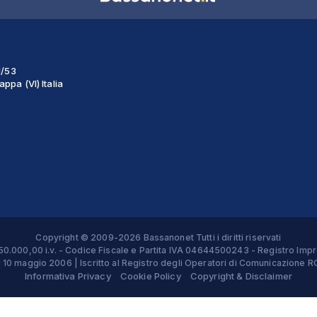
1/53
ppa (VI) Italia
Copyright © 2009-2026 Bassanonet Tutti i diritti riservati
 € 50.000,00 i.v. - Codice Fiscale e Partita IVA 04644500243 - Registro 
el 10 maggio 2006 | Iscritto al Registro degli Operatori di Comunicazion
Informativa Privacy
Cookie Policy
Copyright & Disclaimer