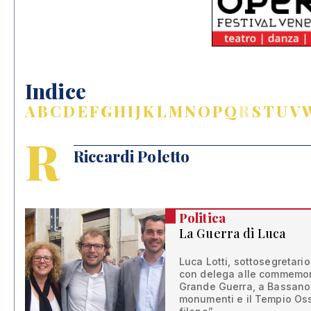
Indice
A
B
C
D
E
F
G
H
I
J
K
L
M
N
O
P
Q
R
S
T
U
V
R
Riccardi Poletto
Politica
La Guerra di Luca
Luca Lotti, sottosegretari
con delega alle commemora
Grande Guerra, a Bassano: 
monumenti e il Tempio Ossa