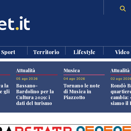
Sport
Territorio
Lifestyle
Video
Attualità
Musica
Attualità
05 ago 2026
04 ago 2026
02 ago 202
a la
Bassano-
Tornano le note
Rondò Br
e gli
Bardolino per la
di Musica in
quartier
Cultura 2029: i
Piazzotto
cambia:
dati del turismo
siamo il
aprono il
Bassano,
confronto veneto
vive ben