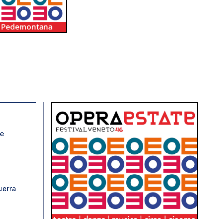
ve
uerra