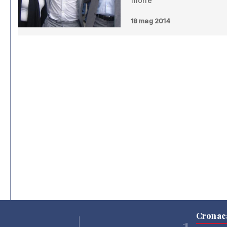
filone”
18 mag 2014
Cronac