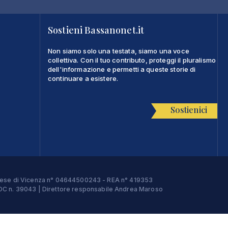
Sostieni Bassanonet.it
Non siamo solo una testata, siamo una voce
collettiva. Con il tuo contributo, proteggi il pluralismo
dell'informazione e permetti a queste storie di
continuare a esistere.
Sostienici
Imprese di Vicenza n° 04644500243 - REA n° 419353
e ROC n. 39043 | Direttore responsabile Andrea Maroso