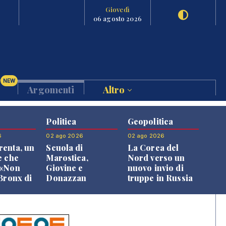
Giovedì
06 agosto 2026
NEW
Argomenti
Altro
Politica
Geopolitica
6
02 ago 2026
02 ago 2026
enta, un
Scuola di
La Corea del
e che
Marostica,
Nord verso un
 «Non
Giovine e
nuovo invio di
 Bronx di
Donazzan
truppe in Russia
 qui si
replicano alle
e»
opposizioni