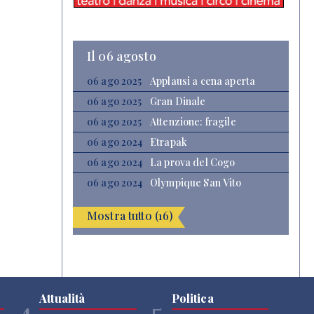
Il 06 agosto
06 ago 2025
Applausi a cena aperta
06 ago 2025
Gran Dinale
06 ago 2025
Attenzione: fragile
06 ago 2024
Etrapak
06 ago 2024
La prova del Cogo
06 ago 2024
Olympique San Vito
Mostra tutto (16)
Attualità
Politica