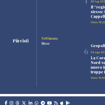
1
30 lug 20
Il “regi
stesso: 
Cappell
Visto 19.2
Settimana
Più visti
Mese
Geopoli
6
02 ago 20
La Core
Nord v
nuovo i
truppe 
Visto 15.6