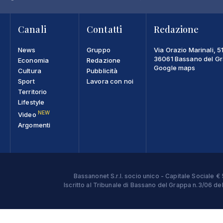
Canali
Contatti
Redazione
News
Gruppo
Via Orazio Marinali, 5
36061 Bassano del Gra
Economia
Redazione
Google maps
Cultura
Pubblicità
Sport
Lavora con noi
Territorio
Lifestyle
NEW
Video
Argomenti
Bassanonet S.r.l. socio unico - Capitale Sociale
Iscritto al Tribunale di Bassano del Grappa n.3/06 d