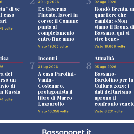
2
3
26
30 lug 2026
02 ago 2026
sta” di se
Ex Caserma
Rondò Brenta, u
il caso
Fincato, lavori in
quartiere che
ari
corso: il Comune
cambia: «Non
punta al
siamo il Bronx d
09 volte
completamento
Bassano, qui si
entro fine anno
vive bene»
Visto 19.163 volte
Visto 18.666 volte
tica
Incontri
Attualità
7
8
26
31 lug 2026
05 ago 2026
a del
A casa Parolini-
Bassano-
erso un
Vanin-
Bardolino per la
nvio di
Costenaro,
Cultura 2029: i
in Russia
protagonista il
dati del turismo
libro di Marco
aprono il
04 volte
Lazzarotto
confronto venet
Visto 10.358 volte
Visto 6.231 volte