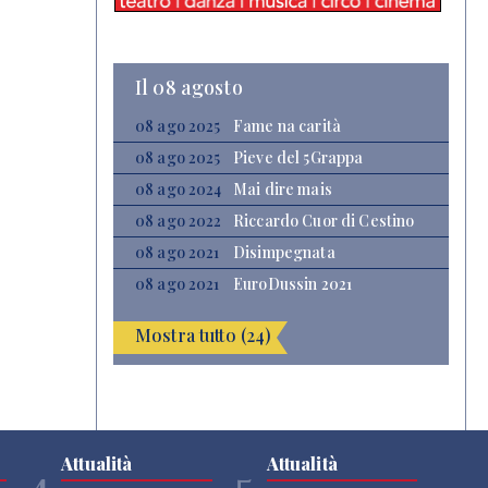
Il 08 agosto
08 ago 2025
Fame na carità
08 ago 2025
Pieve del 5Grappa
08 ago 2024
Mai dire mais
08 ago 2022
Riccardo Cuor di Cestino
08 ago 2021
Disimpegnata
08 ago 2021
EuroDussin 2021
Mostra tutto (24)
Attualità
Attualità