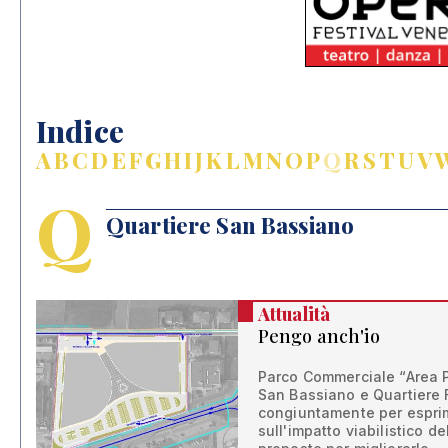
Indice
A
B
C
D
E
F
G
H
I
J
K
L
M
N
O
P
Q
R
S
T
U
V
Q
Quartiere San Bassiano
Attualità
Pengo anch'io
Parco Commerciale “Area Pe
San Bassiano e Quartiere 
congiuntamente per esprim
sull'impatto viabilistico d