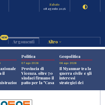
Sabato
08 agosto 2026
NEW
Argomenti
Altro
Politica
Geopolitica
6
07 ago 2026
06 ago 2026
azionale
Provincia di
Il Myanmar tra la
 il
Vicenza, oltre 70
guerra civile e gli
o
sindaci firmano il
interessi
nistrazione
patto per la "Casa
strategici dei
dei Comuni"
Paesi vicini