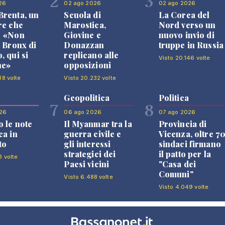
2
3
26
02 ago 2026
02 ago 2026
renta, un
Scuola di
La Corea del
re che
Marostica,
Nord verso un
: «Non
Giovine e
nuovo invio di
l Bronx di
Donazzan
truppe in Russia
, qui si
replicano alle
Visto 20.146 volte
ne»
opposizioni
38 volte
Visto 20.232 volte
Geopolitica
Politica
7
8
26
06 ago 2026
07 ago 2026
 le note
Il Myanmar tra la
Provincia di
ca in
guerra civile e
Vicenza, oltre 7
to
gli interessi
sindaci firmano
strategici dei
il patto per la
3 volte
Paesi vicini
"Casa dei
Comuni"
Visto 6.488 volte
Visto 4.049 volte