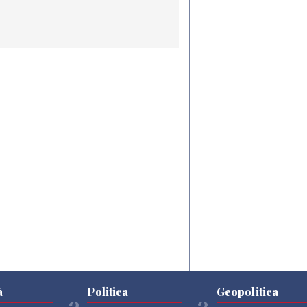
à
Politica
Geopolitica