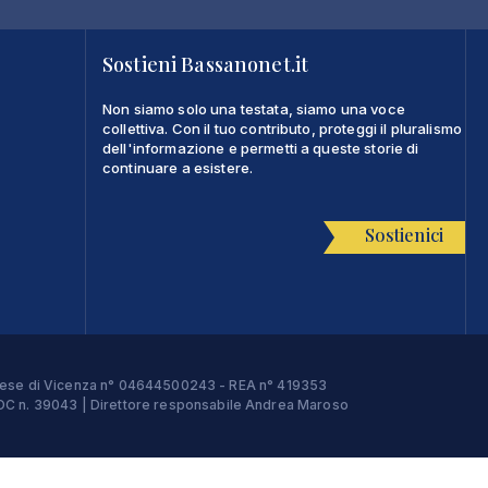
Sostieni Bassanonet.it
Non siamo solo una testata, siamo una voce
collettiva. Con il tuo contributo, proteggi il pluralismo
dell'informazione e permetti a queste storie di
continuare a esistere.
Sostienici
Imprese di Vicenza n° 04644500243 - REA n° 419353
e ROC n. 39043 | Direttore responsabile Andrea Maroso