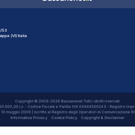
1/53
ppa (VI) Italia
Copyright © 2009-2026 Bassanonet Tutti i diritti riservati
 € 50.000,00 i.v. - Codice Fiscale e Partita IVA 04644500243 - Registro 
el 10 maggio 2006 | Iscritto al Registro degli Operatori di Comunicazion
Informativa Privacy
Cookie Policy
Copyright & Disclaimer