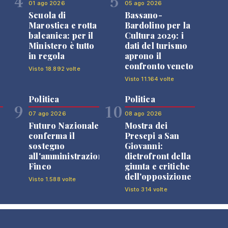
4
5
01 ago 2026
05 ago 2026
Scuola di
Bassano-
Marostica e rotta
Bardolino per la
balcanica: per il
Cultura 2029: i
Ministero è tutto
dati del turismo
in regola
aprono il
confronto veneto
Visto 18.892 volte
Visto 11.164 volte
Politica
Politica
9
10
07 ago 2026
08 ago 2026
Futuro Nazionale
Mostra dei
0
conferma il
Presepi a San
sostegno
Giovanni:
all'amministrazione
dietrofront della
Finco
giunta e critiche
dell'opposizione
Visto 1.588 volte
Visto 314 volte