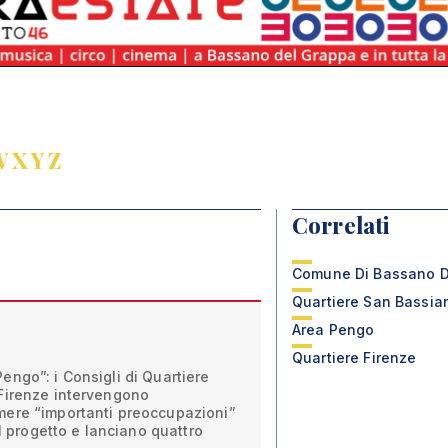
W
X
Y
Z
Correlati
Comune Di Bassano D
Quartiere San Bassia
Area Pengo
Quartiere Firenze
ngo”: i Consigli di Quartiere
Firenze intervengono
ere “importanti preoccupazioni”
el progetto e lanciano quattro