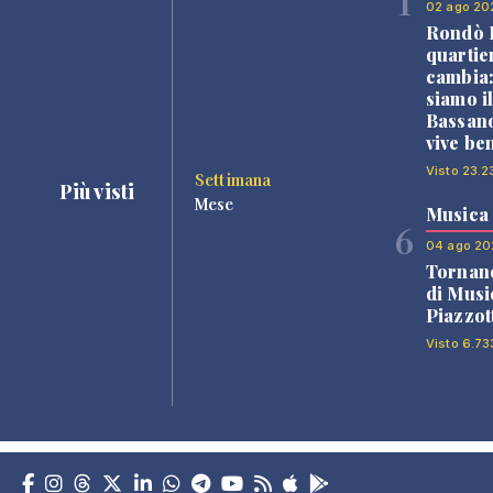
1
02 ago 20
Rondò B
quartie
cambia
siamo i
Bassano
vive be
Visto 23.2
Settimana
Più visti
Mese
Musica
6
04 ago 20
Tornano
di Musi
Piazzot
Visto 6.73