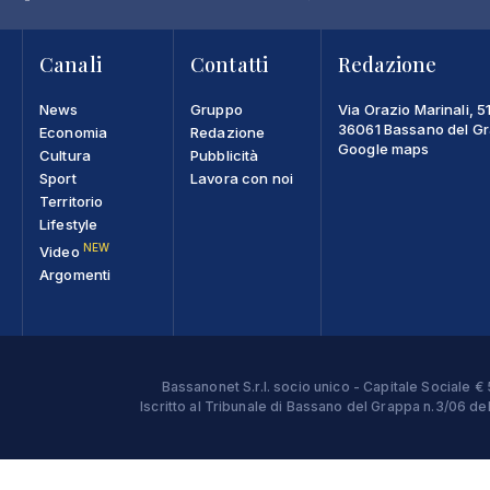
Canali
Contatti
Redazione
News
Gruppo
Via Orazio Marinali, 5
36061 Bassano del Gra
Economia
Redazione
Google maps
Cultura
Pubblicità
Sport
Lavora con noi
Territorio
Lifestyle
NEW
Video
Argomenti
Bassanonet S.r.l. socio unico - Capitale Sociale
Iscritto al Tribunale di Bassano del Grappa n.3/06 d