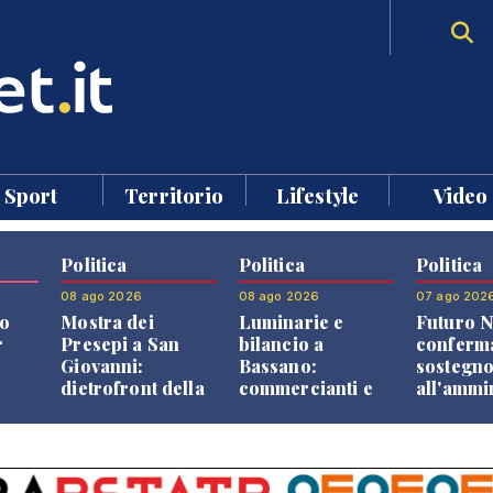
Sport
Territorio
Lifestyle
Video
Politica
Politica
Politica
08 ago 2026
08 ago 2026
07 ago 202
o
Mostra dei
Luminarie e
Futuro N
r
Presepi a San
bilancio a
conferma
Giovanni:
Bassano:
sostegn
dietrofront della
commercianti e
all'ammi
giunta e critiche
cittadini verso
Finco
dell'opposizione
una quota
volontaria