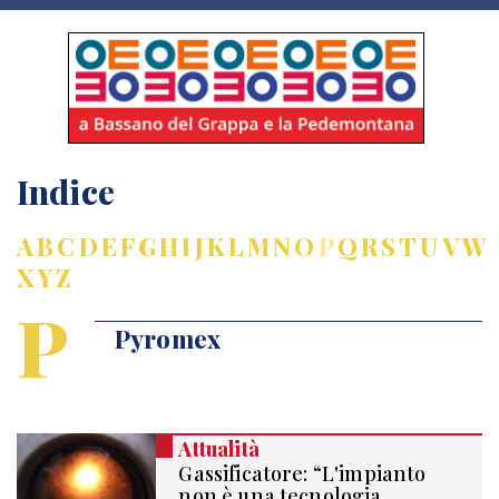
Indice
A
B
C
D
E
F
G
H
I
J
K
L
M
N
O
P
Q
R
S
T
U
V
W
X
Y
Z
P
Pyromex
Attualità
Gassificatore: “L'impianto
non è una tecnologia