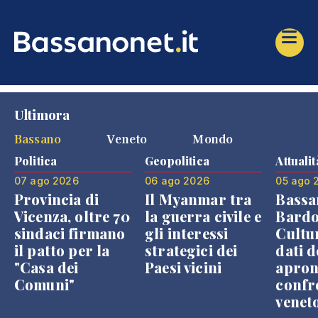
Ultimora
Bassano
Veneto
Mondo
Politica
Geopolitica
Attualit
07 ago 2026
06 ago 2026
05 ago 
Provincia di
Il Myanmar tra
Bassa
Vicenza, oltre 70
la guerra civile e
Bardo
sindaci firmano
gli interessi
Cultur
il patto per la
strategici dei
dati d
"Casa dei
Paesi vicini
apron
Comuni"
confr
venet