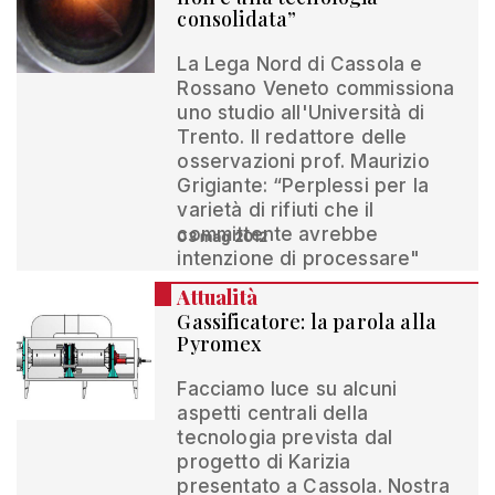
consolidata”
La Lega Nord di Cassola e
Rossano Veneto commissiona
uno studio all'Università di
Trento. Il redattore delle
osservazioni prof. Maurizio
Grigiante: “Perplessi per la
varietà di rifiuti che il
committente avrebbe
03 mag 2012
intenzione di processare"
Attualità
Gassificatore: la parola alla
Pyromex
Facciamo luce su alcuni
aspetti centrali della
tecnologia prevista dal
progetto di Karizia
presentato a Cassola. Nostra