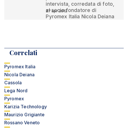
intervista, corredata di foto,
al socio fondatore di
27 apr 2012
Pyromex Italia Nicola Deiana
Correlati
Pyromex Italia
Nicola Deiana
Cassola
Lega Nord
Pyromex
Karizia Technology
Maurizio Grigiante
Rossano Veneto