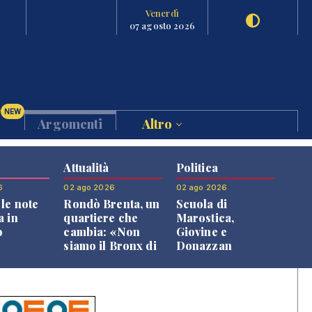
Venerdì
07 agosto 2026
NEW
Argomenti
Altro
Attualità
Politica
6
02 ago 2026
02 ago 2026
le note
Rondò Brenta, un
Scuola di
a in
quartiere che
Marostica,
o
cambia: «Non
Giovine e
siamo il Bronx di
Donazzan
Bassano, qui si
replicano alle
vive bene»
opposizioni