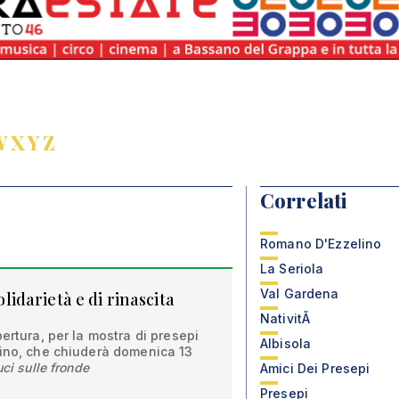
W
X
Y
Z
Correlati
Romano D'Ezzelino
La Seriola
Val Gardena
solidarietà e di rinascita
NativitÃ
ertura, per la mostra di presepi
Albisola
lino, che chiuderà domenica 13
ci sulle fronde
Amici Dei Presepi
Presepi