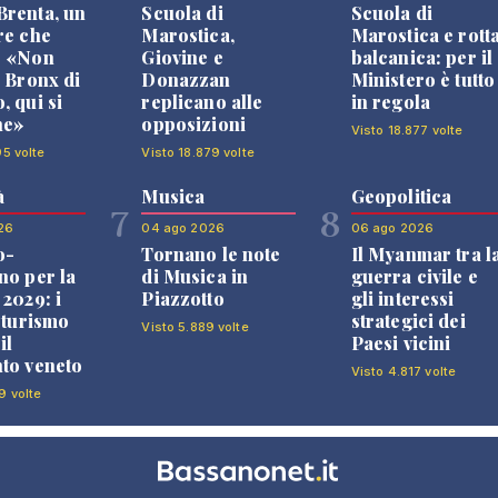
renta, un
Scuola di
Scuola di
re che
Marostica,
Marostica e rott
: «Non
Giovine e
balcanica: per il
l Bronx di
Donazzan
Ministero è tutto
, qui si
replicano alle
in regola
ne»
opposizioni
Visto 18.877 volte
95 volte
Visto 18.879 volte
à
Musica
Geopolitica
7
8
26
04 ago 2026
06 ago 2026
o-
Tornano le note
Il Myanmar tra l
no per la
di Musica in
guerra civile e
 2029: i
Piazzotto
gli interessi
l turismo
strategici dei
Visto 5.889 volte
il
Paesi vicini
to veneto
Visto 4.817 volte
9 volte