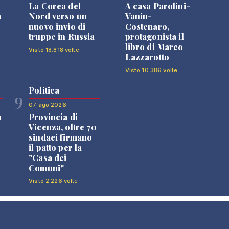
La Corea del
A casa Parolini-
a
Nord verso un
Vanin-
nuovo invio di
Costenaro,
truppe in Russia
protagonista il
libro di Marco
Visto 18.818 volte
Lazzarotto
Visto 10.386 volte
Politica
9
07 ago 2026
a
Provincia di
Vicenza, oltre 70
sindaci firmano
il patto per la
"Casa dei
Comuni"
Visto 2.226 volte