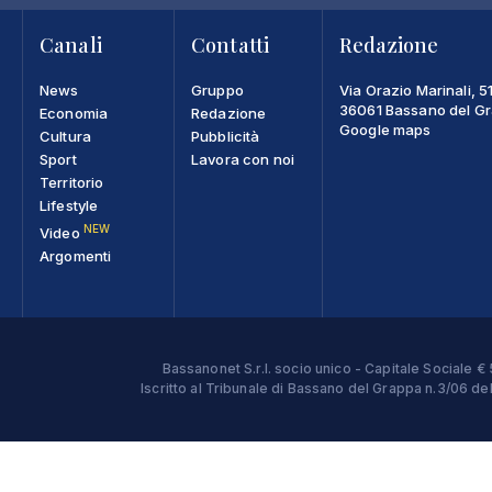
Canali
Contatti
Redazione
News
Gruppo
Via Orazio Marinali, 5
36061 Bassano del Gra
Economia
Redazione
Google maps
Cultura
Pubblicità
Sport
Lavora con noi
Territorio
Lifestyle
NEW
Video
Argomenti
Bassanonet S.r.l. socio unico - Capitale Sociale
Iscritto al Tribunale di Bassano del Grappa n.3/06 d