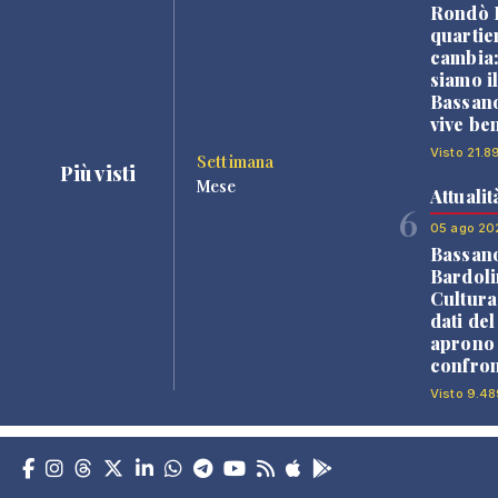
Rondò B
quartie
cambia
siamo i
Bassano
vive be
Visto 21.8
Settimana
Più visti
Mese
Attualit
6
05 ago 20
Bassan
Bardoli
Cultura
dati de
aprono 
confron
Visto 9.48