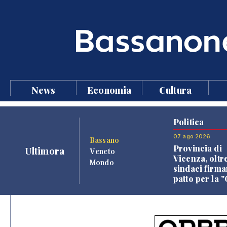
News
Economia
Cultura
Politica
07 ago 2026
Bassano
Provincia di
Ultimora
Veneto
Vicenza, oltr
Mondo
sindaci firma
patto per la 
dei Comuni"