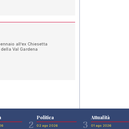
gennaio all’ex Chiesetta
i della Val Gardena
à
Politica
Attualità
2
3
26
02 ago 2026
01 ago 2026