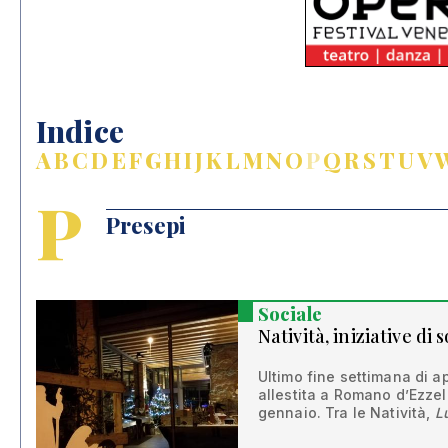
Indice
A
B
C
D
E
F
G
H
I
J
K
L
M
N
O
P
Q
R
S
T
U
V
P
Presepi
Sociale
Natività, iniziative di 
Ultimo fine settimana di ap
allestita a Romano d’Ezze
gennaio. Tra le Natività,
Lu