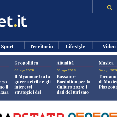
Sport
Territorio
Lifestyle
Video
Geopolitica
Attualità
Musica
06 ago 2026
05 ago 2026
04 ago 202
Il Myanmar tra la
Bassano-
Tornano 
e 70
guerra civile e gli
Bardolino per la
di Music
no il
interessi
Cultura 2029: i
Piazzott
"Casa
strategici dei
dati del turismo
Paesi vicini
aprono il
confronto veneto