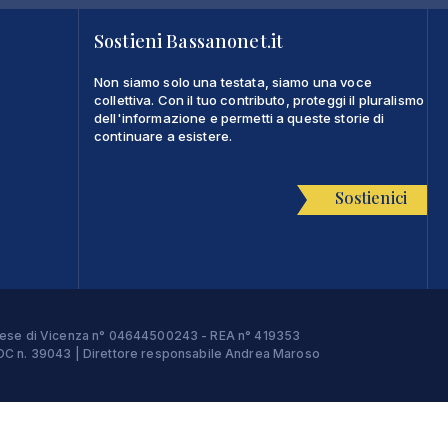
Sostieni Bassanonet.it
Non siamo solo una testata, siamo una voce
collettiva. Con il tuo contributo, proteggi il pluralismo
dell'informazione e permetti a queste storie di
continuare a esistere.
Sostienici
Imprese di Vicenza n° 04644500243 - REA n° 419353
e ROC n. 39043 | Direttore responsabile Andrea Maroso