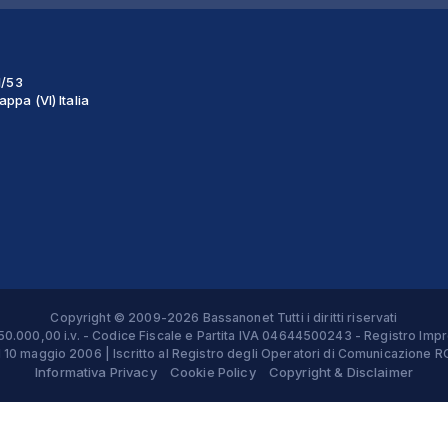
1/53
ppa (VI) Italia
Copyright © 2009-2026 Bassanonet Tutti i diritti riservati
 € 50.000,00 i.v. - Codice Fiscale e Partita IVA 04644500243 - Registro 
el 10 maggio 2006 | Iscritto al Registro degli Operatori di Comunicazion
Informativa Privacy
Cookie Policy
Copyright & Disclaimer