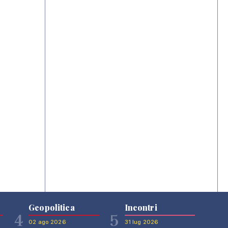
Geopolitica
Incontri
4
5
02 ago 2026
31 lug 2026