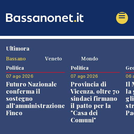
Ultimora
Bassano
Veneto
Mondo
Politica
Politica
Geo
07 ago 2026
07 ago 2026
06 
Futuro Nazionale
Provincia di
Il
conferma il
Vicenza, oltre 70
la 
sostegno
sindaci firmano
gli
all'amministrazione
il patto per la
st
Finco
"Casa dei
Pae
Comuni"