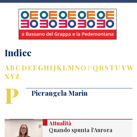
Indice
A
B
C
D
E
F
G
H
I
J
K
L
M
N
O
P
Q
R
S
T
U
V
W
X
Y
Z
P
Pierangela Marin
Attualità
Quando spunta l’Aurora