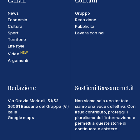
Canali
Contatti
News
Gruppo
Economia
Redazione
Cultura
Pubblicità
Sport
Lavora con noi
Territorio
Lifestyle
NEW
Video
Argomenti
Redazione
Sostieni Bassanonet.it
Via Orazio Marinali, 51/53
Non siamo solo una testata,
36061 Bassano del Grappa (VI)
siamo una voce collettiva. Con
Italia
il tuo contributo, proteggi il
Google maps
pluralismo dell'informazione e
permetti a queste storie di
continuare a esistere.