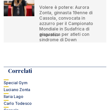
Volere è potere: Aurora
Zonta, ginnasta 19enne di
Cassola, convocata in
azzurro per il Campionato
Mondiale in Sudafrica di
ginnastica per atleti con
31 ago 2023
sindrome di Down
Correlati
Special Gym
Luciano Zonta
Ilaria Lago
Carlo Todesco