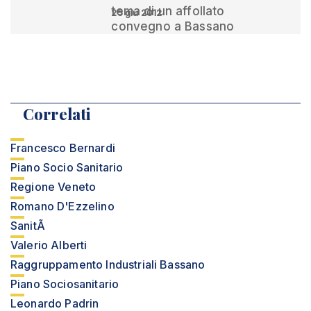
tema di un affollato
25 giu 2012
convegno a Bassano
Correlati
Francesco Bernardi
Piano Socio Sanitario
Regione Veneto
Romano D'Ezzelino
SanitÃ
Valerio Alberti
Raggruppamento Industriali Bassano
Piano Sociosanitario
Leonardo Padrin