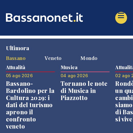
Ultimora
Bassano
Veneto
Mondo
Attualità
Musica
Attualit
05 ago 2026
04 ago 2026
02 ago 
Bassano-
Tornano le note
Rondò
Bardolino per la
di Musica in
un qu
Cultura 2029: i
Piazzotto
cambi
dati del turismo
siamo
aprono il
di Bas
confronto
si viv
veneto