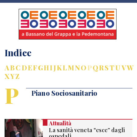
Indice
A
B
C
D
E
F
G
H
I
J
K
L
M
N
O
P
Q
R
S
T
U
V
W
X
Y
Z
P
Piano Sociosanitario
Attualità
La sanità veneta “esce” dagli
ospedali