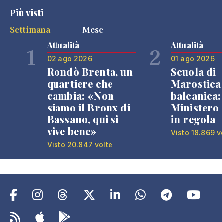
Più visti
Settimana
Mese
Attualità
Attualità
1
2
02 ago 2026
01 ago 2026
Rondò Brenta, un
Scuola di
quartiere che
Marostica 
cambia: «Non
balcanica: 
siamo il Bronx di
Ministero 
Bassano, qui si
in regola
vive bene»
Visto 18.869 v
Visto 20.847 volte