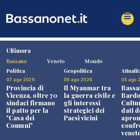
Ultimora
Bassano
Veneto
Mondo
Politica
Geopolitica
Attualit
07 ago 2026
06 ago 2026
05 ago 
Provincia di
Il Myanmar tra
Bassa
Vicenza, oltre 70
la guerra civile e
Bardo
sindaci firmano
gli interessi
Cultur
il patto per la
strategici dei
dati d
"Casa dei
Paesi vicini
apron
Comuni"
confr
venet