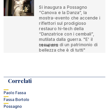
Si inaugura a Possagno
“Canova e la Danza”, la
mostra-evento che accende i
riflettori sul prodigioso
restauro hi-tech della
“Danzatrice con i cembali”,
mutilata dalla guerra. "E' il
recupero di un patrimonio di
02 mar 2012
bellezza che è di tutti"
Correlati
Paolo Fassa
Fassa Bortolo
Possagno