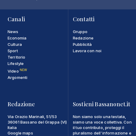
Canali
Contatti
News
Gruppo
Economia
Redazione
Cultura
Pubblicità
Sport
Lavora con noi
Territorio
Lifestyle
NEW
Video
Argomenti
Redazione
Sostieni Bassanonet.it
Via Orazio Marinali, 51/53
Non siamo solo una testata,
36061 Bassano del Grappa (VI)
siamo una voce collettiva. Con
Italia
il tuo contributo, proteggi il
Google maps
pluralismo dell'informazione e