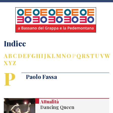
Indice
A
B
C
D
E
F
G
H
I
J
K
L
M
N
O
P
Q
R
S
T
U
V
W
X
Y
Z
P
Paolo Fassa
Attualità
Dancing Queen