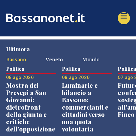
Ultimora
Bassano
Veneto
Mondo
Politica
Politica
Politic
08 ago 2026
08 ago 2026
07 ago 
Mostra dei
Luminarie e
Futur
Presepi a San
bilancio a
confe
Giovanni:
Bassano:
soste
dietrofront
commercianti e
all'a
della giunta e
cittadini verso
Finco
critiche
una quota
dell'opposizione
volontaria