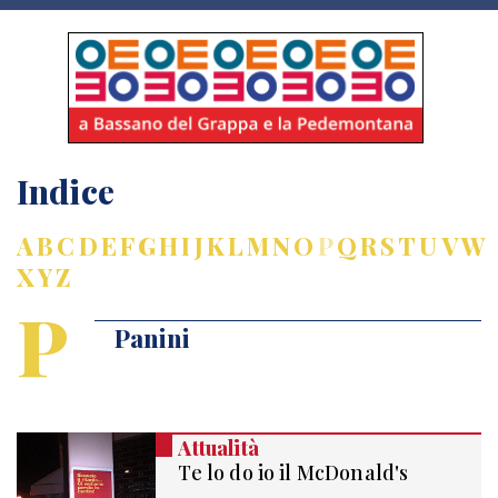
Indice
A
B
C
D
E
F
G
H
I
J
K
L
M
N
O
P
Q
R
S
T
U
V
W
X
Y
Z
P
Panini
Attualità
Te lo do io il McDonald's