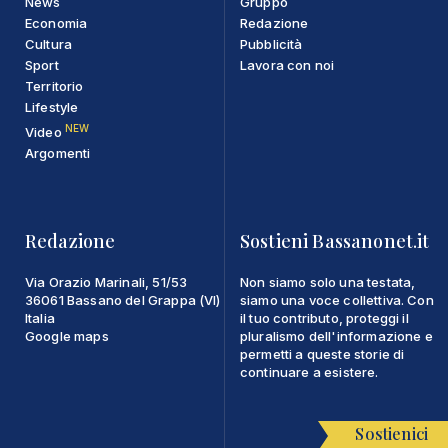
News
Gruppo
Economia
Redazione
Cultura
Pubblicità
Sport
Lavora con noi
Territorio
Lifestyle
NEW
Video
Argomenti
Redazione
Sostieni Bassanonet.it
Via Orazio Marinali, 51/53
Non siamo solo una testata,
36061 Bassano del Grappa (VI)
siamo una voce collettiva. Con
Italia
il tuo contributo, proteggi il
Google maps
pluralismo dell'informazione e
permetti a queste storie di
continuare a esistere.
Sostienici