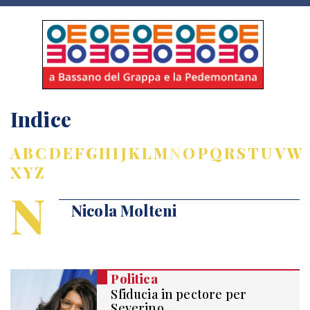
Indice
A
B
C
D
E
F
G
H
I
J
K
L
M
N
O
P
Q
R
S
T
U
V
W
X
Y
Z
N
Nicola Molteni
Politica
Sfiducia in pectore per
Severino