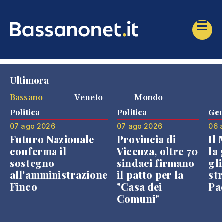
Ultimora
Bassano
Veneto
Mondo
Politica
Politica
Geo
07 ago 2026
07 ago 2026
06 
Futuro Nazionale
Provincia di
Il
conferma il
Vicenza, oltre 70
la 
sostegno
sindaci firmano
gli
all'amministrazione
il patto per la
st
Finco
"Casa dei
Pae
Comuni"