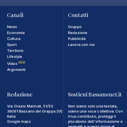
Canali
Contatti
News
Gruppo
Economia
Redazione
Cultura
Pubblicità
Sport
Lavora con noi
Territorio
Lifestyle
NEW
Video
Argomenti
Redazione
Sostieni Bassanonet.it
Via Orazio Marinali, 51/53
Non siamo solo una testata,
36061 Bassano del Grappa (VI)
siamo una voce collettiva. Con
Italia
il tuo contributo, proteggi il
Google maps
pluralismo dell'informazione e
permetti a queste storie di