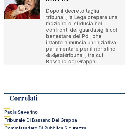
Dopo il decreto taglia-
tribunali, la Lega prepara una
mozione di sfiducia nei
confronti del guardasigilli col
benestare del Pdl, che
intanto annuncia un'iniziativa
parlamentare per il ripristino
di dieci tribunali, tra cui
14 ago 2012
Bassano del Grappa
Correlati
Paola Severino
Tribunale Di Bassano Del Grappa
Commissariato Di Pubblica Sicurezza