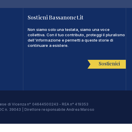
Sostieni Bassanonet.it
Non siamo solo una testata, siamo una voce
collettiva. Con il tuo contributo, proteggi il pluralismo
dell'informazione e permetti a queste storie di
continuare a esistere.
Sostienici
Imprese di Vicenza n° 04644500243 - REA n° 419353
e ROC n. 39043 | Direttore responsabile Andrea Maroso