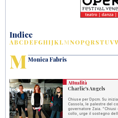
Indice
A
B
C
D
E
F
G
H
I
J
K
L
M
N
O
P
Q
R
S
T
U
V
M
Monica Fabris
Attualità
Charlie's Angels
Chiuse per Dpcm. Su inizia
Cassola, le palestre del c
governatore Zaia. “Chiusi d
collo, urge il sostegno dell