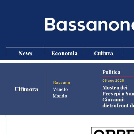
News
Economia
Cultura
Politica
08 ago 2026
Bassano
Mostra dei
Ultimora
Veneto
Presepi a Sa
Mondo
Giovanni:
dietrofront d
giunta e criti
dell'opposiz