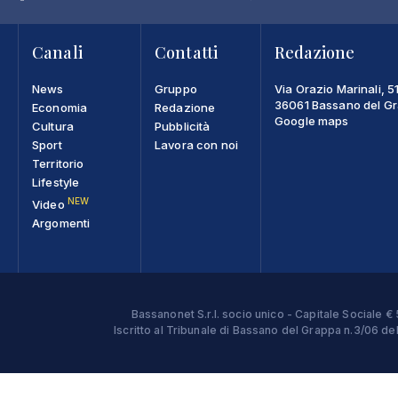
Canali
Contatti
Redazione
News
Gruppo
Via Orazio Marinali, 5
36061 Bassano del Gra
Economia
Redazione
Google maps
Cultura
Pubblicità
Sport
Lavora con noi
Territorio
Lifestyle
NEW
Video
Argomenti
Bassanonet S.r.l. socio unico - Capitale Sociale
Iscritto al Tribunale di Bassano del Grappa n.3/06 d