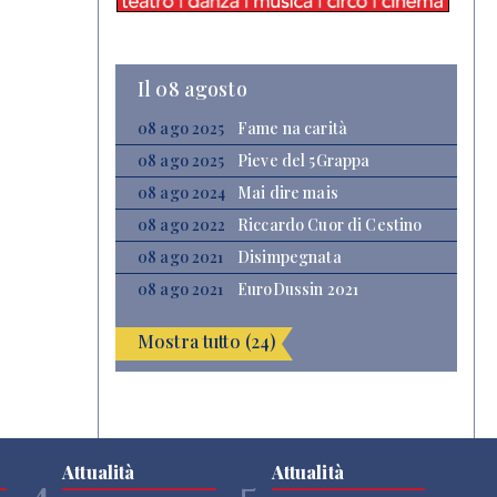
Il 08 agosto
08 ago 2025
Fame na carità
08 ago 2025
Pieve del 5Grappa
08 ago 2024
Mai dire mais
08 ago 2022
Riccardo Cuor di Cestino
08 ago 2021
Disimpegnata
08 ago 2021
EuroDussin 2021
Mostra tutto (24)
Attualità
Attualità