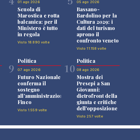
4
5
01 ago 2026
05 ago 2026
Scuola di
Bassano-
Marostica e rotta
Bardolino per la
balcanica: per il
Cultura 2029: i
Ministero è tutto
dati del turismo
in regola
aprono il
confronto veneto
Visto 18.890 volte
Visto 11.158 volte
Politica
Politica
9
10
07 ago 2026
08 ago 2026
Futuro Nazionale
Mostra dei
0
conferma il
Presepi a San
sostegno
Giovanni:
all'amministrazione
dietrofront della
Finco
giunta e critiche
dell'opposizione
Visto 1.559 volte
Visto 257 volte