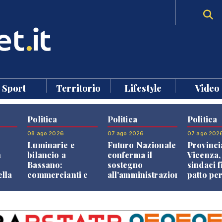
Sport
Territorio
Lifestyle
Video
Politica
Politica
Politica
08 ago 2026
07 ago 2026
07 ago 202
Luminarie e
Futuro Nazionale
Provinci
n
bilancio a
conferma il
Vicenza,
Bassano:
sostegno
sindaci f
ella
commercianti e
all'amministrazione
patto per
che
cittadini verso
Finco
dei Com
ione
una quota
volontaria