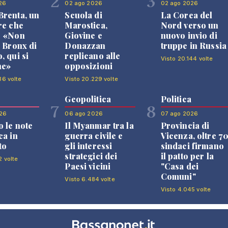
2
3
26
02 ago 2026
02 ago 2026
renta, un
Scuola di
La Corea del
re che
Marostica,
Nord verso un
: «Non
Giovine e
nuovo invio di
l Bronx di
Donazzan
truppe in Russia
, qui si
replicano alle
Visto 20.144 volte
ne»
opposizioni
36 volte
Visto 20.229 volte
Geopolitica
Politica
7
8
26
06 ago 2026
07 ago 2026
 le note
Il Myanmar tra la
Provincia di
ca in
guerra civile e
Vicenza, oltre 7
to
gli interessi
sindaci firmano
strategici dei
il patto per la
2 volte
Paesi vicini
"Casa dei
Comuni"
Visto 6.484 volte
Visto 4.045 volte