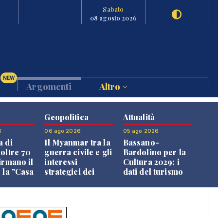
Sabato
08 agosto 2026
NEW
Argomenti
Altro
Geopolitica
Attualità
6
06 ago 2026
05 ago 2026
a di
Il Myanmar tra la
Bassano-
 oltre 70
guerra civile e gli
Bardolino per la
irmano il
interessi
Cultura 2029: i
 la "Casa
strategici dei
dati del turismo
uni"
Paesi vicini
aprono il
confronto veneto