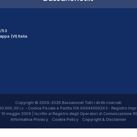
1/53
ppa (VI) Italia
Copyright © 2009-2026 Bassanonet Tutti i diritti riservati
 € 50.000,00 i.v. - Codice Fiscale e Partita IVA 04644500243 - Registro 
el 10 maggio 2006 | Iscritto al Registro degli Operatori di Comunicazion
Informativa Privacy
Cookie Policy
Copyright & Disclaimer