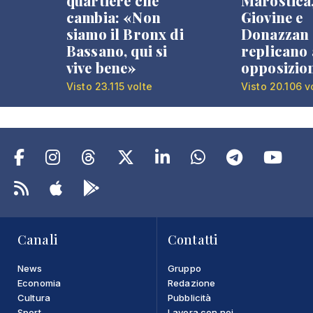
quartiere che
Marostica
cambia: «Non
Giovine e
siamo il Bronx di
Donazzan
Bassano, qui si
replicano 
vive bene»
opposizio
Visto 23.115 volte
Visto 20.106 v
Canali
Contatti
News
Gruppo
Economia
Redazione
Cultura
Pubblicità
Sport
Lavora con noi