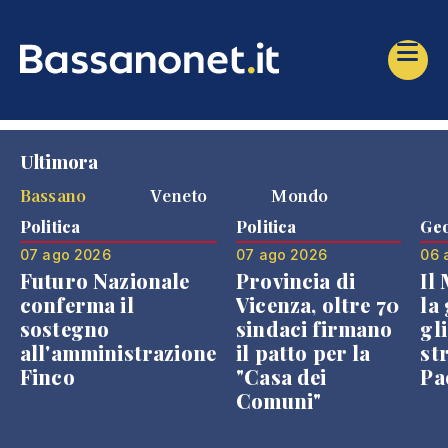
Ultimora
Bassano
Veneto
Mondo
Politica
Politica
Geo
07 ago 2026
07 ago 2026
06 
Futuro Nazionale
Provincia di
Il
conferma il
Vicenza, oltre 70
la 
sostegno
sindaci firmano
gli
all'amministrazione
il patto per la
st
Finco
"Casa dei
Pae
Comuni"