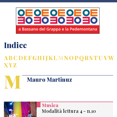
Indice
A
B
C
D
E
F
G
H
I
J
K
L
M
N
O
P
Q
R
S
T
U
V
W
X
Y
Z
M
Mauro Martinuz
Musica
Modalità lettura 4 - n.10