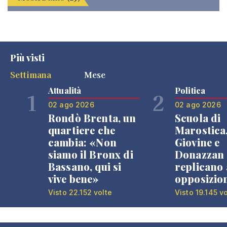
Più visti
Settimana
Mese
Attualità
Politica
1
2
02 ago 2026
02 ago 2026
Rondò Brenta, un
Scuola di
quartiere che
Marostica
cambia: «Non
Giovine e
siamo il Bronx di
Donazzan
Bassano, qui si
replicano 
vive bene»
opposizio
Visto 22.152 volte
Visto 19.145 v