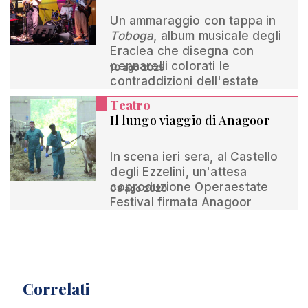
Un ammaraggio con tappa in
Toboga
, album musicale degli
Eraclea che disegna con
pennarelli colorati le
10 ago 2025
contraddizioni dell'estate
Teatro
Il lungo viaggio di Anagoor
In scena ieri sera, al Castello
degli Ezzelini, un'attesa
coproduzione Operaestate
08 ago 2020
Festival firmata Anagoor
Correlati