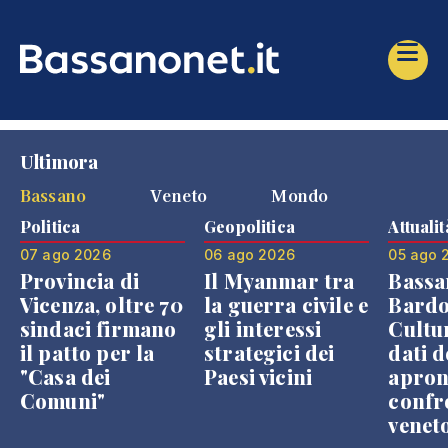
Ultimora
Bassano
Veneto
Mondo
Politica
Geopolitica
Attualit
07 ago 2026
06 ago 2026
05 ago 
Provincia di
Il Myanmar tra
Bassa
Vicenza, oltre 70
la guerra civile e
Bardo
sindaci firmano
gli interessi
Cultur
il patto per la
strategici dei
dati d
"Casa dei
Paesi vicini
apron
Comuni"
confr
venet