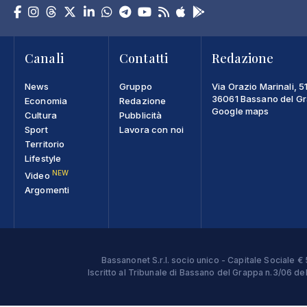
Canali
Contatti
Redazione
News
Gruppo
Via Orazio Marinali, 5
36061 Bassano del Gra
Economia
Redazione
Google maps
Cultura
Pubblicità
Sport
Lavora con noi
Territorio
Lifestyle
NEW
Video
Argomenti
Bassanonet S.r.l. socio unico - Capitale Sociale
Iscritto al Tribunale di Bassano del Grappa n.3/06 d