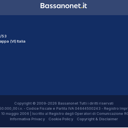
1/53
ppa (VI) Italia
Copyright © 2009-2026 Bassanonet Tutti i diritti riservati
 € 50.000,00 i.v. - Codice Fiscale e Partita IVA 04644500243 - Registro 
el 10 maggio 2006 | Iscritto al Registro degli Operatori di Comunicazion
Informativa Privacy
Cookie Policy
Copyright & Disclaimer