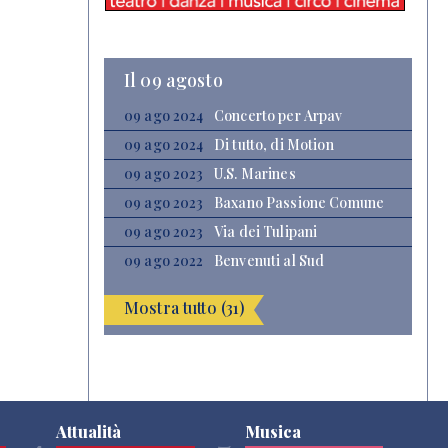
Il 09 agosto
09 ago 2024
Concerto per Arpav
09 ago 2024
Di tutto, di Motion
09 ago 2023
U.S. Marines
09 ago 2023
Baxano Passione Comune
09 ago 2023
Via dei Tulipani
09 ago 2022
Benvenuti al Sud
Mostra tutto (31)
Attualità
Musica