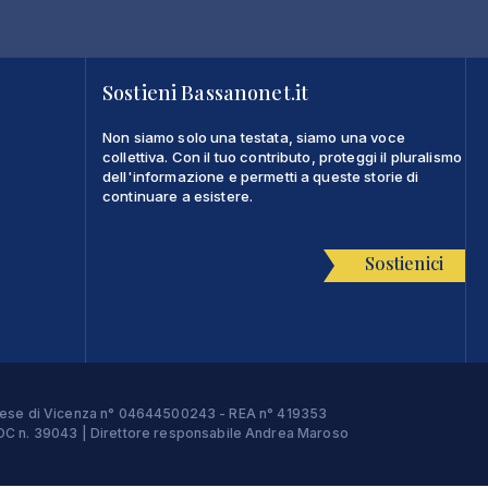
Sostieni Bassanonet.it
Non siamo solo una testata, siamo una voce
collettiva. Con il tuo contributo, proteggi il pluralismo
dell'informazione e permetti a queste storie di
continuare a esistere.
Sostienici
Imprese di Vicenza n° 04644500243 - REA n° 419353
e ROC n. 39043 | Direttore responsabile Andrea Maroso