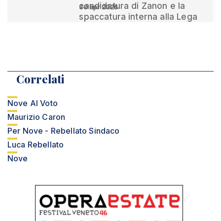
candidatura di Zanon e la
30 apr 2026
spaccatura interna alla Lega
Correlati
Nove Al Voto
Maurizio Caron
Per Nove - Rebellato Sindaco
Luca Rebellato
Nove