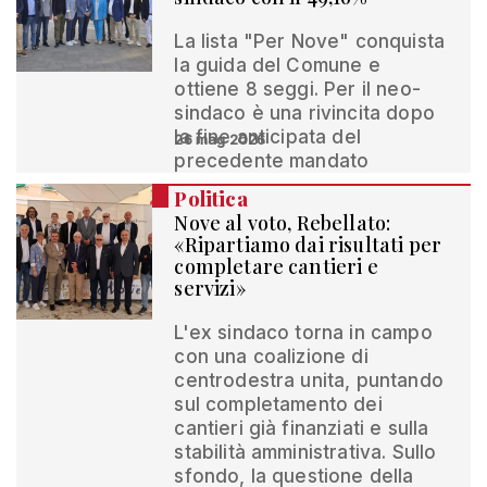
La lista "Per Nove" conquista
la guida del Comune e
ottiene 8 seggi. Per il neo-
sindaco è una rivincita dopo
la fine anticipata del
26 mag 2026
precedente mandato
Politica
Nove al voto, Rebellato:
«Ripartiamo dai risultati per
completare cantieri e
servizi»
L'ex sindaco torna in campo
con una coalizione di
centrodestra unita, puntando
sul completamento dei
cantieri già finanziati e sulla
stabilità amministrativa. Sullo
sfondo, la questione della