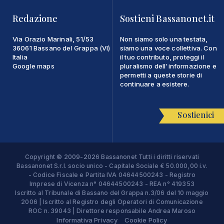
Redazione
Sostieni Bassanonet.it
Via Orazio Marinali, 51/53
Non siamo solo una testata,
36061 Bassano del Grappa (VI)
siamo una voce collettiva. Con
Italia
il tuo contributo, proteggi il
Google maps
pluralismo dell'informazione e
permetti a queste storie di
continuare a esistere.
Sostienici
Copyright © 2009-2026 Bassanonet Tutti i diritti riservati
Bassanonet S.r.l. socio unico - Capitale Sociale € 50.000,00 i.v.
- Codice Fiscale e Partita IVA 04644500243 - Registro
Imprese di Vicenza n° 04644500243 - REA n° 419353
Iscritto al Tribunale di Bassano del Grappa n.3/06 del 10 maggio
2006 | Iscritto al Registro degli Operatori di Comunicazione
ROC n. 39043 | Direttore responsabile Andrea Maroso
Informativa Privacy
Cookie Policy