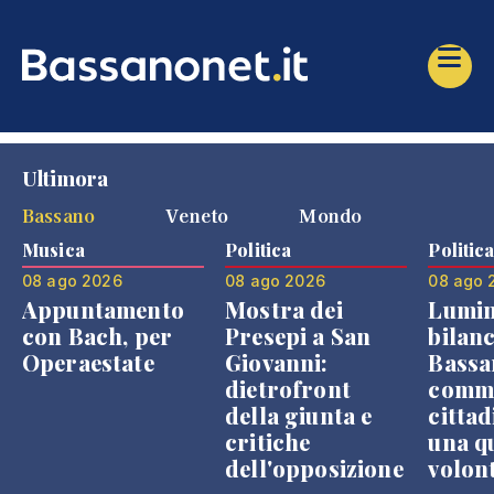
Ultimora
Bassano
Veneto
Mondo
Musica
Politica
Politic
08 ago 2026
08 ago 2026
08 ago 
Appuntamento
Mostra dei
Lumin
con Bach, per
Presepi a San
bilanc
Operaestate
Giovanni:
Bassa
dietrofront
comme
della giunta e
cittad
critiche
una q
dell'opposizione
volon