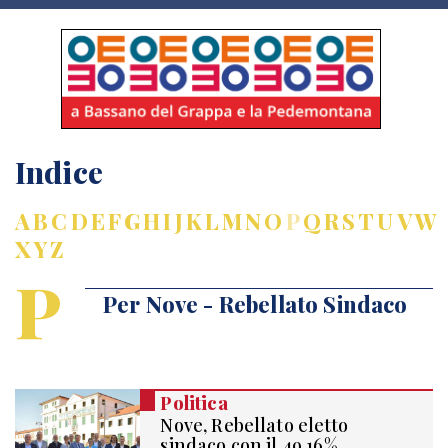
Indice
A
B
C
D
E
F
G
H
I
J
K
L
M
N
O
P
Q
R
S
T
U
V
W
X
Y
Z
P
Per Nove - Rebellato Sindaco
Politica
Nove, Rebellato eletto
sindaco con il 49,16%