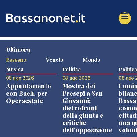
Ultimora
Bassano
Veneto
Mondo
Musica
Politica
Politic
08 ago 2026
08 ago 2026
08 ago 
Appuntamento
Mostra dei
Lumin
con Bach, per
Presepi a San
bilanc
Operaestate
Giovanni:
Bassa
dietrofront
comme
della giunta e
cittad
critiche
una q
dell'opposizione
volon