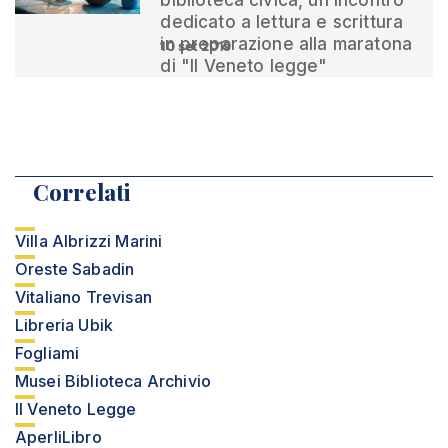
biblioteca civica, un incontro
dedicato a lettura e scrittura
in preparazione alla maratona
10 set 2019
di "Il Veneto legge"
Correlati
Villa Albrizzi Marini
Oreste Sabadin
Vitaliano Trevisan
Libreria Ubik
Fogliami
Musei Biblioteca Archivio
Il Veneto Legge
AperliLibro