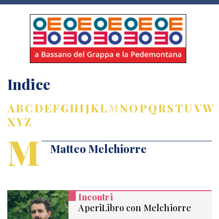
Indice
A
B
C
D
E
F
G
H
I
J
K
L
M
N
O
P
Q
R
S
T
U
V
W
X
Y
Z
M
Matteo Melchiorre
Incontri
AperiLibro con Melchiorre