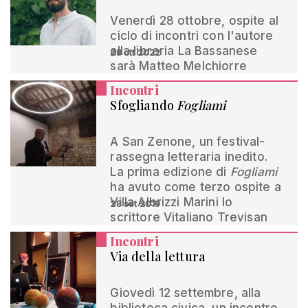
Venerdì 28 ottobre, ospite al
ciclo di incontri con l'autore
alla libreria La Bassanese
28 ott 2022
sarà Matteo Melchiorre
Incontri
Sfogliando
Fogliami
A San Zenone, un festival-
rassegna letteraria inedito.
La prima edizione di
Fogliami
ha avuto come terzo ospite a
Villa Albrizzi Marini lo
28 set 2019
scrittore Vitaliano Trevisan
Incontri
Via della lettura
Giovedì 12 settembre, alla