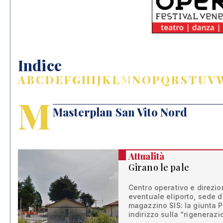
Indice
A
B
C
D
E
F
G
H
I
J
K
L
M
N
O
P
Q
R
S
T
U
V
M
Masterplan San Vito Nord
Attualità
Girano le pale
Centro operativo e direzio
eventuale eliporto, sede 
magazzino SIS: la giunta P
indirizzo sulla “rigeneraz