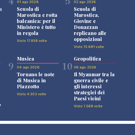
4
5
01 ago 2026
02 ago 2026
n
Scuola di
Scuola di
Marostica e rotta
Marostica,
balcanica: per il
Giovine e
i
Ministero è tutto
Donazzan
in regola
replicano alle
opposizioni
Visto 17.858 volte
Visto 15.691 volte
Musica
Geopolitica
9
10
04 ago 2026
06 ago 2026
Tornano le note
Il Myanmar tra la
di Musica in
guerra civile e
Piazzotto
gli interessi
strategici dei
Visto 4.302 volte
Paesi vicini
o
Visto 1.569 volte