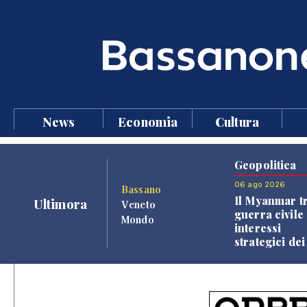
News
Economia
Cultura
Geopolitica
06 ago 2026
Bassano
Il Myanmar tr
Ultimora
Veneto
guerra civile 
Mondo
interessi
strategici dei
Paesi vicini