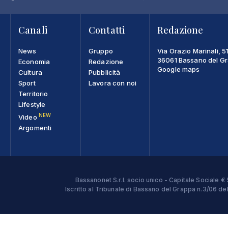
Canali
Contatti
Redazione
News
Gruppo
Via Orazio Marinali, 5
36061 Bassano del Gra
Economia
Redazione
Google maps
Cultura
Pubblicità
Sport
Lavora con noi
Territorio
Lifestyle
NEW
Video
Argomenti
Bassanonet S.r.l. socio unico - Capitale Sociale
Iscritto al Tribunale di Bassano del Grappa n.3/06 d