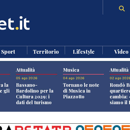
Sport
Territorio
Lifestyle
Video
Attualità
Musica
Attualità
05 ago 2026
04 ago 2026
02 ago 202
a la
Bassano-
Tornano le note
Rondò Br
e gli
Bardolino per la
di Musica in
quartier
Cultura 2029: i
Piazzotto
cambia:
dati del turismo
siamo il
aprono il
Bassano,
confronto veneto
vive ben