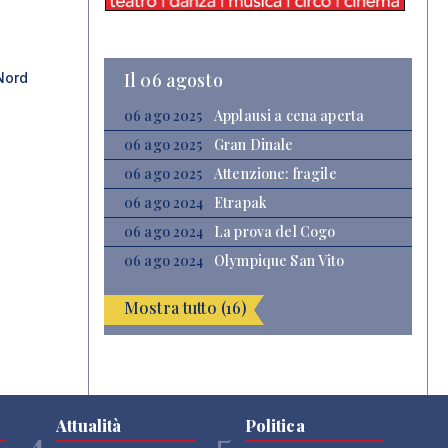
Il 06 agosto
Nord
06 ago 2025
Applausi a cena aperta
06 ago 2025
Gran Dinale
06 ago 2025
Attenzione: fragile
06 ago 2024
Etrapak
06 ago 2024
La prova del Cogo
06 ago 2024
Olympique San Vito
Mostra tutto (16)
Attualità
Politica