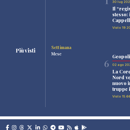
1
30 lug 20
Il “regi
stesso: 
Cappell
Visto 19.2
Settimana
Più visti
Mese
Geopoli
6
02 ago 20
La Core
Nord v
nuovo i
truppe 
Visto 15.6