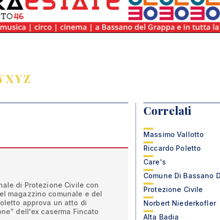
W
X
Y
Z
Correlati
Massimo Vallotto
Riccardo Poletto
Care's
Comune Di Bassano D
nale di Protezione Civile con
Protezione Civile
del magazzino comunale e del
oletto approva un atto di
Norbert Niederkofler
ione” dell'ex caserma Fincato
Alta Badia