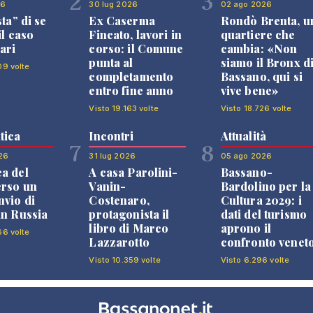
2
3
26
30 lug 2026
02 ago 2026
sta” di se
Ex Caserma
Rondò Brenta, u
il caso
Fincato, lavori in
quartiere che
ari
corso: il Comune
cambia: «Non
punta al
siamo il Bronx d
09 volte
completamento
Bassano, qui si
entro fine anno
vive bene»
Visto 19.163 volte
Visto 18.726 volte
tica
Incontri
Attualità
7
8
26
31 lug 2026
05 ago 2026
a del
A casa Parolini-
Bassano-
erso un
Vanin-
Bardolino per la
nvio di
Costenaro,
Cultura 2029: i
in Russia
protagonista il
dati del turismo
libro di Marco
aprono il
66 volte
Lazzarotto
confronto venet
Visto 10.359 volte
Visto 6.296 volte