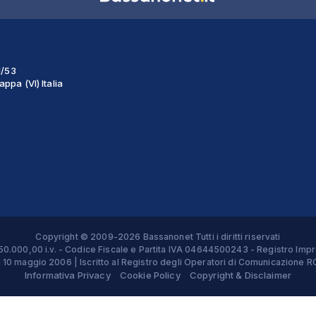
1/53
ppa (VI) Italia
Copyright © 2009-2026 Bassanonet Tutti i diritti riservati
 € 50.000,00 i.v. - Codice Fiscale e Partita IVA 04644500243 - Registro 
el 10 maggio 2006 | Iscritto al Registro degli Operatori di Comunicazion
Informativa Privacy
Cookie Policy
Copyright & Disclaimer