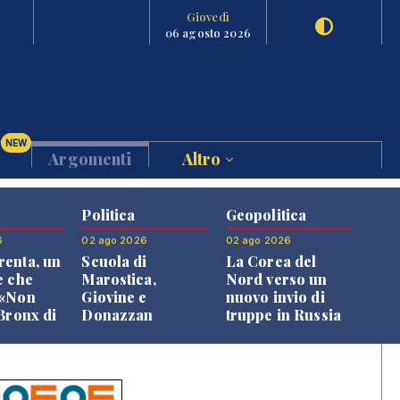
Giovedì
06 agosto 2026
NEW
Argomenti
Altro
Politica
Geopolitica
6
02 ago 2026
02 ago 2026
enta, un
Scuola di
La Corea del
e che
Marostica,
Nord verso un
 «Non
Giovine e
nuovo invio di
 Bronx di
Donazzan
truppe in Russia
 qui si
replicano alle
e»
opposizioni