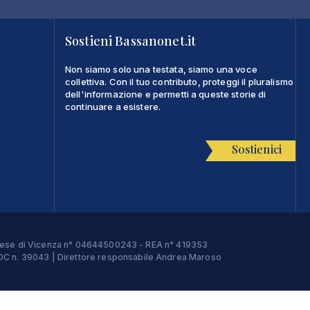
Sostieni Bassanonet.it
Non siamo solo una testata, siamo una voce
collettiva. Con il tuo contributo, proteggi il pluralismo
dell'informazione e permetti a queste storie di
continuare a esistere.
Sostienici
Imprese di Vicenza n° 04644500243 - REA n° 419353
e ROC n. 39043 | Direttore responsabile Andrea Maroso