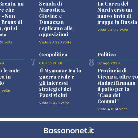
renta, un
Scuola di
La Corea del
re che
Marostica,
Nord verso un
: «Non
Giovine e
nuovo invio di
l Bronx di
Donazzan
truppe in Russia
, qui si
replicano alle
Visto 20.137 volte
ne»
opposizioni
28 volte
Visto 20.220 volte
Geopolitica
Politica
7
8
26
06 ago 2026
07 ago 2026
 le note
Il Myanmar tra la
Provincia di
ca in
guerra civile e
Vicenza, oltre 7
to
gli interessi
sindaci firmano
strategici dei
il patto per la
1 volte
Paesi vicini
"Casa dei
Comuni"
Visto 6.473 volte
Visto 4.004 volte