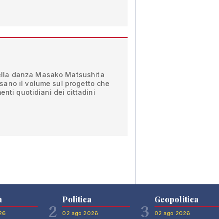
 della danza Masako Matsushita
ano il volume sul progetto che
enti quotidiani dei cittadini
à
Politica
Geopolitica
2
3
26
02 ago 2026
02 ago 2026