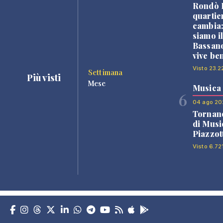
Rondò B
quartie
cambia
siamo i
Bassano
vive be
Visto 23.2
Settimana
Più visti
Mese
Musica
6
04 ago 20
Tornano
di Musi
Piazzot
Visto 6.72