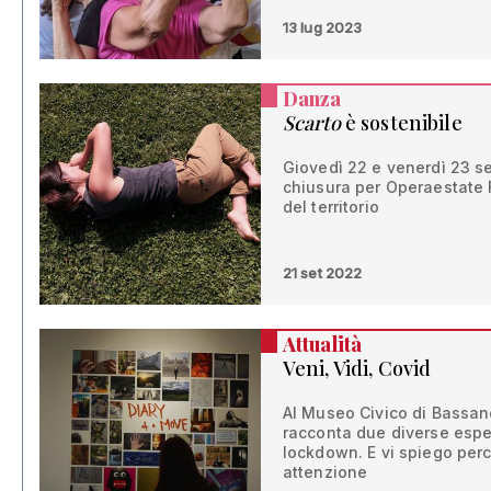
13 lug 2023
Danza
Scarto
è sostenibile
Giovedì 22 e venerdì 23 s
chiusura per Operaestate 
del territorio
21 set 2022
Attualità
Veni, Vidi, Covid
Al Museo Civico di Bassan
racconta due diverse esper
lockdown. E vi spiego perch
attenzione