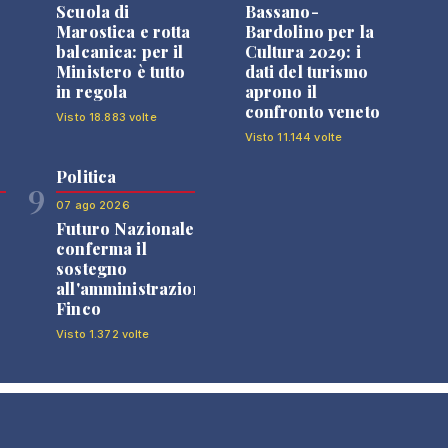
Scuola di
Bassano-
Marostica e rotta
Bardolino per la
balcanica: per il
Cultura 2029: i
Ministero è tutto
dati del turismo
in regola
aprono il
confronto veneto
Visto 18.883 volte
Visto 11.144 volte
Politica
9
07 ago 2026
Futuro Nazionale
0
conferma il
sostegno
all'amministrazione
Finco
Visto 1.372 volte