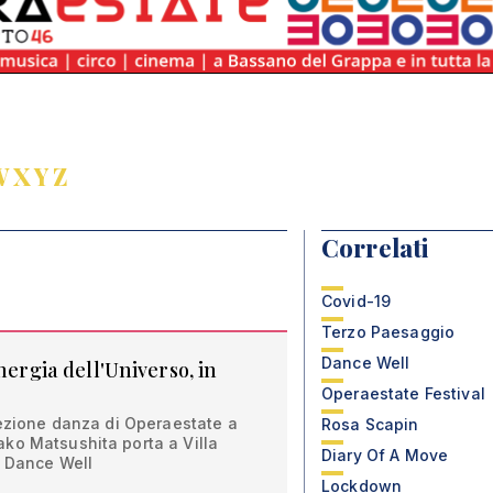
W
X
Y
Z
Correlati
Covid-19
Terzo Paesaggio
Dance Well
nergia dell'Universo, in
Operaestate Festival
sezione danza di Operaestate a
Rosa Scapin
ko Matsushita porta a Villa
Diary Of A Move
i Dance Well
Lockdown