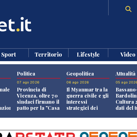
Sport
Territorio
Lifestyle
Video
Politica
Geopolitica
Attualità
07 ago 2026
06 ago 2026
05 ago 202
nale
Provincia di
Il Myanmar tra la
Bassano
Vicenza, oltre 70
guerra civile e gli
Bardolin
sindaci firmano il
interessi
Cultura 2
razione
patto per la "Casa
strategici dei
dati del 
dei Comuni"
Paesi vicini
aprono i
confront