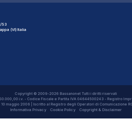
1/53
ppa (VI) Italia
Copyright © 2009-2026 Bassanonet Tutti i diritti riservati
 € 50.000,00 i.v. - Codice Fiscale e Partita IVA 04644500243 - Registro 
el 10 maggio 2006 | Iscritto al Registro degli Operatori di Comunicazion
Informativa Privacy
Cookie Policy
Copyright & Disclaimer