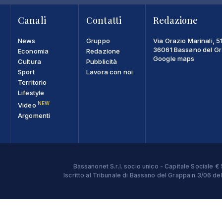
Canali
Contatti
Redazione
News
Gruppo
Via Orazio Marinali, 5
36061 Bassano del Gra
Economia
Redazione
Google maps
Cultura
Pubblicità
Sport
Lavora con noi
Territorio
Lifestyle
NEW
Video
Argomenti
Bassanonet S.r.l. socio unico - Capitale Sociale
Iscritto al Tribunale di Bassano del Grappa n.3/06 d