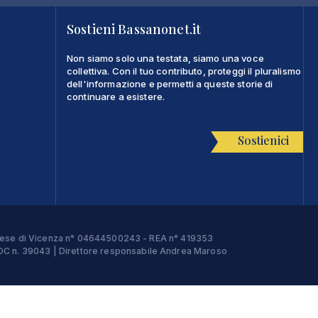
Sostieni Bassanonet.it
Non siamo solo una testata, siamo una voce
collettiva. Con il tuo contributo, proteggi il pluralismo
dell'informazione e permetti a queste storie di
continuare a esistere.
Sostienici
Imprese di Vicenza n° 04644500243 - REA n° 419353
e ROC n. 39043 | Direttore responsabile Andrea Maroso