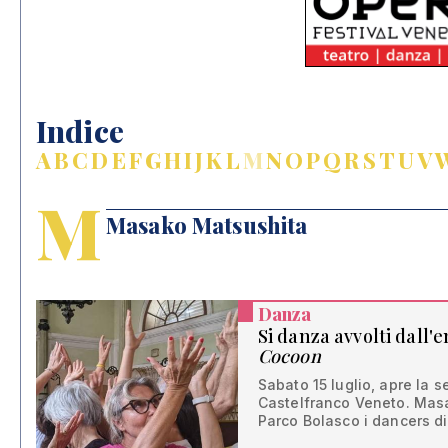
Indice
A
B
C
D
E
F
G
H
I
J
K
L
M
N
O
P
Q
R
S
T
U
V
M
Masako Matsushita
Danza
Si danza avvolti dall'e
Cocoon
Sabato 15 luglio, apre la 
Castelfranco Veneto. Masa
Parco Bolasco i dancers d