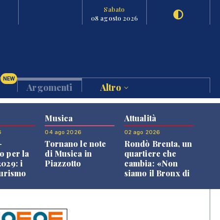
Sabato
08 agosto 2026
NEW
Argomenti
Altro
Musica
Attualità
6
04 ago 2026
02 ago 2026
-
Tornano le note
Rondò Brenta, un
o per la
di Musica in
quartiere che
029: i
Piazzotto
cambia: «Non
turismo
siamo il Bronx di
l
Bassano, qui si
o veneto
vive bene»