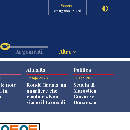
Venerdì
07 agosto 2026
NEW
Argomenti
Altro
Attualità
Politica
6
02 ago 2026
02 ago 2026
le note
Rondò Brenta, un
Scuola di
a in
quartiere che
Marostica,
o
cambia: «Non
Giovine e
siamo il Bronx di
Donazzan
Bassano, qui si
replicano alle
vive bene»
opposizioni