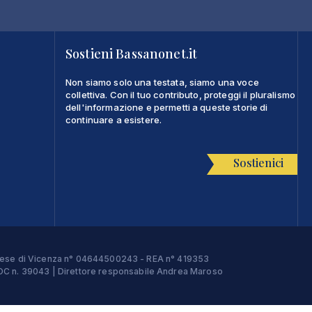
Sostieni Bassanonet.it
Non siamo solo una testata, siamo una voce
collettiva. Con il tuo contributo, proteggi il pluralismo
dell'informazione e permetti a queste storie di
continuare a esistere.
Sostienici
Imprese di Vicenza n° 04644500243 - REA n° 419353
e ROC n. 39043 | Direttore responsabile Andrea Maroso