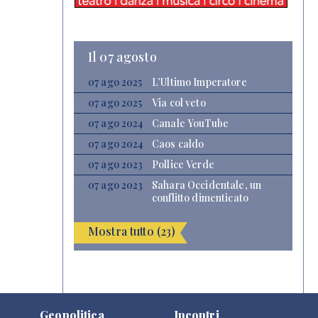
Il 07 agosto
07 ago 2025
L’Ultimo Imperatore
07 ago 2025
Via col veto
07 ago 2024
Canale YouTube
07 ago 2024
Caos caldo
07 ago 2023
Pollice Verde
07 ago 2023
Sahara Occidentale, un
conflitto dimenticato
Mostra tutto (23)
Geopolitica
Incontri