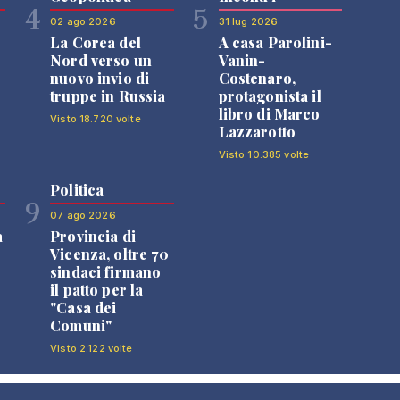
4
5
02 ago 2026
31 lug 2026
La Corea del
A casa Parolini-
Nord verso un
Vanin-
nuovo invio di
Costenaro,
truppe in Russia
protagonista il
libro di Marco
Visto 18.720 volte
Lazzarotto
Visto 10.385 volte
Politica
9
07 ago 2026
a
Provincia di
Vicenza, oltre 70
sindaci firmano
il patto per la
"Casa dei
Comuni"
Visto 2.122 volte