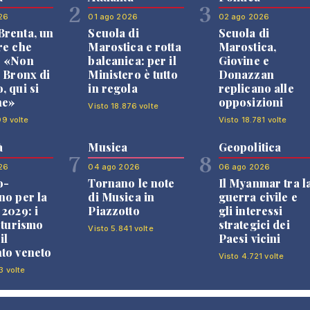
2
3
26
01 ago 2026
02 ago 2026
renta, un
Scuola di
Scuola di
re che
Marostica e rotta
Marostica,
: «Non
balcanica: per il
Giovine e
l Bronx di
Ministero è tutto
Donazzan
, qui si
in regola
replicano alle
ne»
opposizioni
Visto 18.876 volte
99 volte
Visto 18.781 volte
à
Musica
Geopolitica
7
8
26
04 ago 2026
06 ago 2026
o-
Tornano le note
Il Myanmar tra l
no per la
di Musica in
guerra civile e
 2029: i
Piazzotto
gli interessi
l turismo
strategici dei
Visto 5.841 volte
il
Paesi vicini
to veneto
Visto 4.721 volte
3 volte