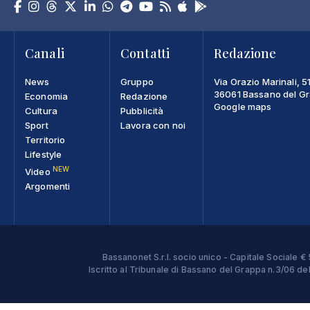
Canali
Contatti
Redazione
News
Gruppo
Via Orazio Marinali, 5
36061 Bassano del Gra
Economia
Redazione
Google maps
Cultura
Pubblicità
Sport
Lavora con noi
Territorio
Lifestyle
NEW
Video
Argomenti
Bassanonet S.r.l. socio unico - Capitale Sociale
Iscritto al Tribunale di Bassano del Grappa n.3/06 d