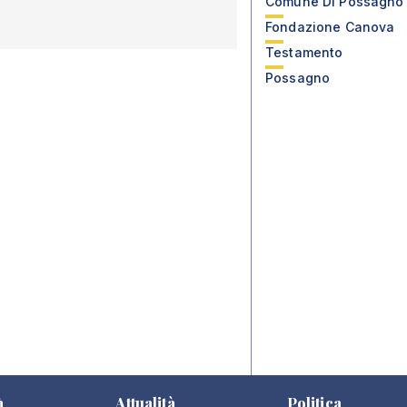
Comune Di Possagno
Fondazione Canova
Testamento
Possagno
à
Attualità
Politica