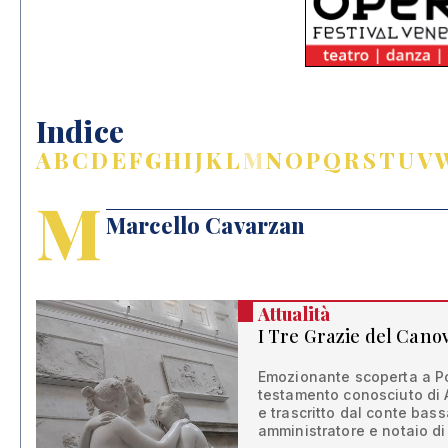
Indice
A
B
C
D
E
F
G
H
I
J
K
L
M
N
O
P
Q
R
S
T
U
V
M
Marcello Cavarzan
Attualità
I Tre Grazie del Cano
Emozionante scoperta a Po
testamento conosciuto di 
e trascritto dal conte bas
amministratore e notaio di