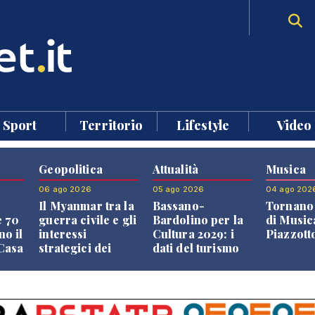
Sport
Territorio
Lifestyle
Video
Geopolitica
Attualità
Musica
06 ago 2026
05 ago 2026
04 ago 202
Il Myanmar tra la
Bassano-
Tornano 
e 70
guerra civile e gli
Bardolino per la
di Music
no il
interessi
Cultura 2029: i
Piazzott
"Casa
strategici dei
dati del turismo
Paesi vicini
aprono il
confronto veneto