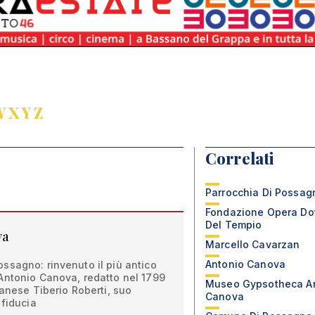
W
X
Y
Z
Correlati
Parrocchia Di Possag
Fondazione Opera Do
Del Tempio
va
Marcello Cavarzan
Antonio Canova
ssagno: rinvenuto il più antico
Antonio Canova, redatto nel 1799
Museo Gypsotheca A
sanese Tiberio Roberti, suo
Canova
 fiducia