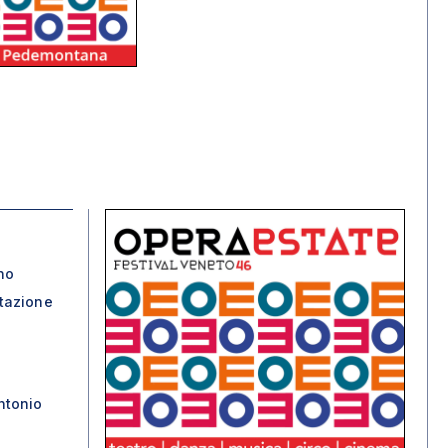
no
tazione
ntonio