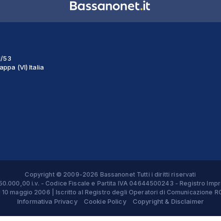
1/53
ppa (VI) Italia
Copyright © 2009-2026 Bassanonet Tutti i diritti riservati
 € 50.000,00 i.v. - Codice Fiscale e Partita IVA 04644500243 - Registro 
el 10 maggio 2006 | Iscritto al Registro degli Operatori di Comunicazion
Informativa Privacy
Cookie Policy
Copyright & Disclaimer