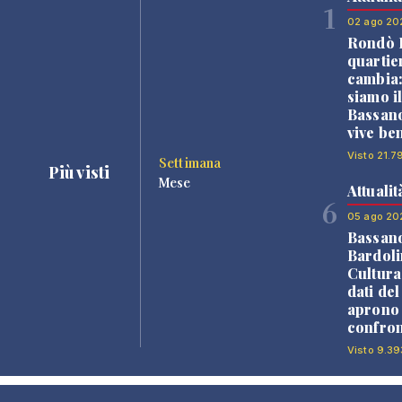
1
02 ago 20
Rondò B
quartie
cambia
siamo i
Bassano
vive be
Visto 21.7
Settimana
Più visti
Mese
Attualit
6
05 ago 20
Bassan
Bardoli
Cultura
dati de
aprono 
confron
Visto 9.39