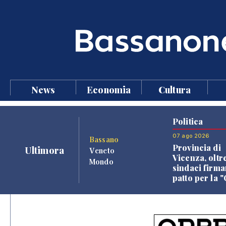
News
Economia
Cultura
Politica
07 ago 2026
Bassano
Provincia di
Ultimora
Veneto
Vicenza, oltr
Mondo
sindaci firma
patto per la 
dei Comuni"