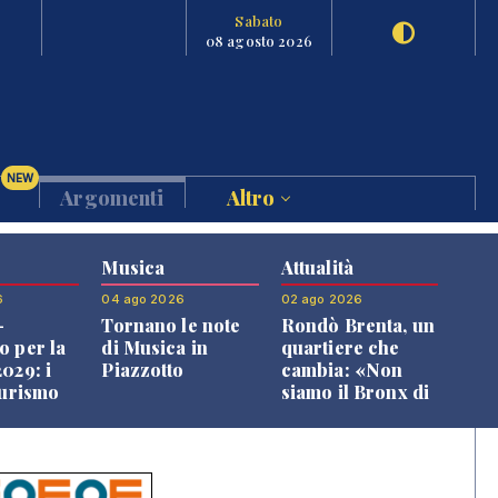
Sabato
08 agosto 2026
NEW
Argomenti
Altro
Musica
Attualità
6
04 ago 2026
02 ago 2026
-
Tornano le note
Rondò Brenta, un
o per la
di Musica in
quartiere che
029: i
Piazzotto
cambia: «Non
turismo
siamo il Bronx di
l
Bassano, qui si
o veneto
vive bene»