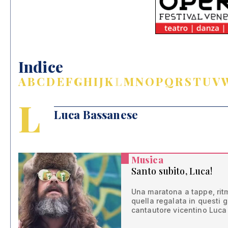
Indice
A
B
C
D
E
F
G
H
I
J
K
L
M
N
O
P
Q
R
S
T
U
V
L
Luca Bassanese
Musica
Santo subito, Luca!
Una maratona a tappe, rit
quella regalata in questi g
cantautore vicentino Luc