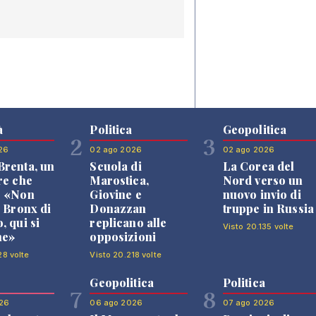
à
Politica
Geopolitica
2
3
26
02 ago 2026
02 ago 2026
renta, un
Scuola di
La Corea del
re che
Marostica,
Nord verso un
: «Non
Giovine e
nuovo invio di
l Bronx di
Donazzan
truppe in Russia
, qui si
replicano alle
Visto 20.135 volte
ne»
opposizioni
28 volte
Visto 20.218 volte
Geopolitica
Politica
7
8
26
06 ago 2026
07 ago 2026