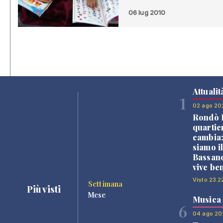
06 lug 2010
Attualit
1
02 ago 20
Rondò B
quartie
cambia
siamo i
Bassano
vive be
Visto 23.2
Settimana
Più visti
Mese
Musica
6
04 ago 20