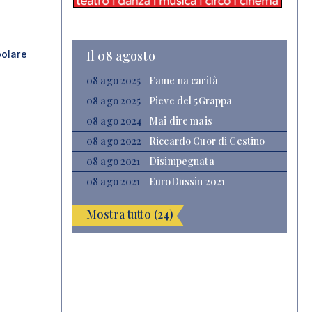
Il 08 agosto
polare
08 ago 2025
Fame na carità
08 ago 2025
Pieve del 5Grappa
08 ago 2024
Mai dire mais
08 ago 2022
Riccardo Cuor di Cestino
08 ago 2021
Disimpegnata
08 ago 2021
EuroDussin 2021
Mostra tutto (24)