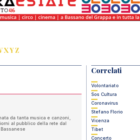
W
X
Y
Z
Correlati
Volontariato
Sos Cultura
Coronavirus
Stefano Florio
mata da tanta musica e canzoni,
Vicenza
iorni al pubblico della rete dal
a Bassanese
Tibet
Concerto