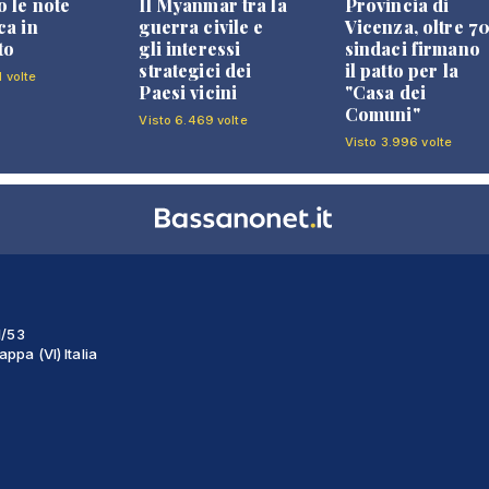
 le note
Il Myanmar tra la
Provincia di
ca in
guerra civile e
Vicenza, oltre 7
to
gli interessi
sindaci firmano
strategici dei
il patto per la
1 volte
Paesi vicini
"Casa dei
Comuni"
Visto 6.469 volte
Visto 3.996 volte
1/53
ppa (VI) Italia