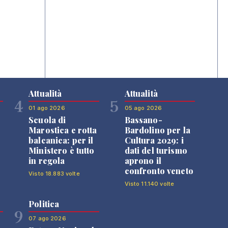
Attualità
Attualità
4
5
01 ago 2026
05 ago 2026
Scuola di
Bassano-
Marostica e rotta
Bardolino per la
balcanica: per il
Cultura 2029: i
Ministero è tutto
dati del turismo
in regola
aprono il
confronto veneto
Visto 18.883 volte
Visto 11.140 volte
Politica
9
07 ago 2026