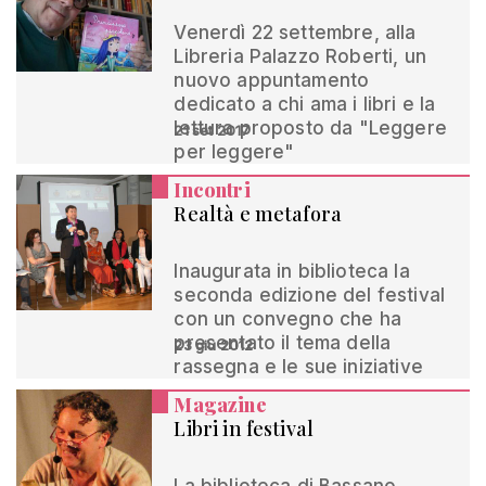
Venerdì 22 settembre, alla
Libreria Palazzo Roberti, un
nuovo appuntamento
dedicato a chi ama i libri e la
lettura proposto da "Leggere
21 set 2017
per leggere"
Incontri
Realtà e metafora
Inaugurata in biblioteca la
seconda edizione del festival
con un convegno che ha
presentato il tema della
23 giu 2012
rassegna e le sue iniziative
Magazine
Libri in festival