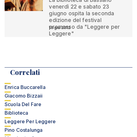
La biblioteca di Bassano
venerdì 22 e sabato 23
giugno ospita la seconda
edizione del festival
promosso da "Leggere per
16 giu 2012
Leggere"
Correlati
Enrica Buccarella
Giacomo Bizzaii
Scuola Del Fare
Biblioteca
Leggere Per Leggere
Pino Costalunga