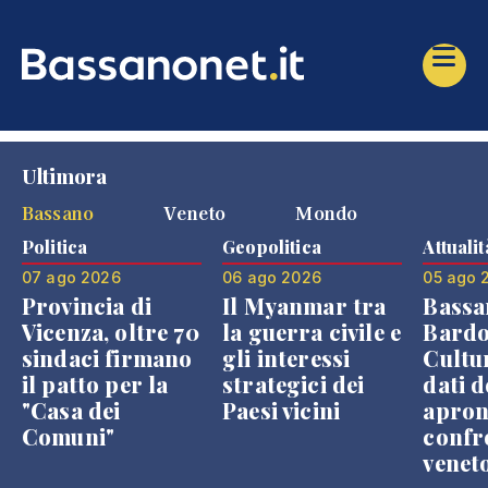
Ultimora
Bassano
Veneto
Mondo
Politica
Geopolitica
Attualit
07 ago 2026
06 ago 2026
05 ago 
Provincia di
Il Myanmar tra
Bassa
Vicenza, oltre 70
la guerra civile e
Bardo
sindaci firmano
gli interessi
Cultur
il patto per la
strategici dei
dati d
"Casa dei
Paesi vicini
apron
Comuni"
confr
venet