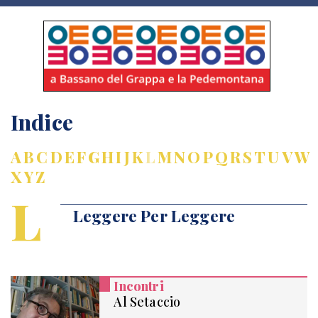
Indice
A
B
C
D
E
F
G
H
I
J
K
L
M
N
O
P
Q
R
S
T
U
V
W
X
Y
Z
L
Leggere Per Leggere
Incontri
Al Setaccio