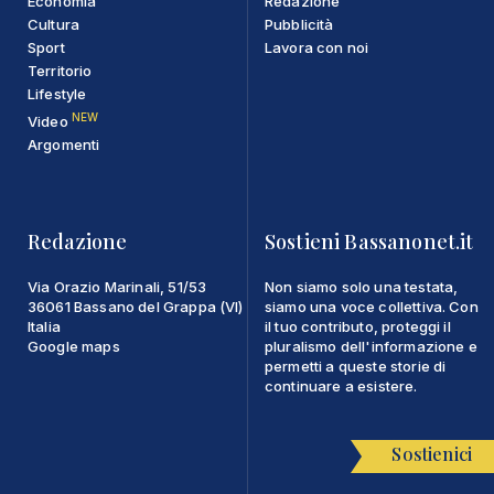
Economia
Redazione
Cultura
Pubblicità
Sport
Lavora con noi
Territorio
Lifestyle
NEW
Video
Argomenti
Redazione
Sostieni Bassanonet.it
Via Orazio Marinali, 51/53
Non siamo solo una testata,
36061 Bassano del Grappa (VI)
siamo una voce collettiva. Con
Italia
il tuo contributo, proteggi il
Google maps
pluralismo dell'informazione e
permetti a queste storie di
continuare a esistere.
Sostienici