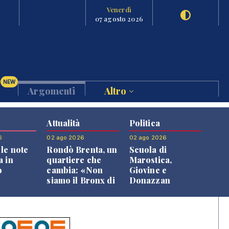
Venerdì
07 agosto 2026
NEW
Argomenti
Altro
Attualità
Politica
6
02 ago 2026
02 ago 2026
le note
Rondò Brenta, un
Scuola di
a in
quartiere che
Marostica,
o
cambia: «Non
Giovine e
siamo il Bronx di
Donazzan
Bassano, qui si
replicano alle
vive bene»
opposizioni