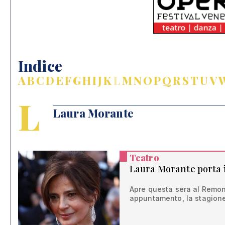
Indice
A
B
C
D
E
F
G
H
I
J
K
L
M
N
O
P
Q
R
S
T
U
V
L
Laura Morante
Teatro
Laura Morante porta 
Apre questa sera al Remon
appuntamento, la stagion