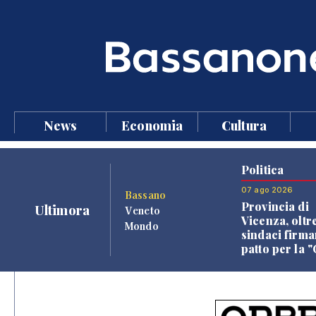
News
Economia
Cultura
Politica
07 ago 2026
Bassano
Provincia di
Ultimora
Veneto
Vicenza, oltr
Mondo
sindaci firma
patto per la 
dei Comuni"