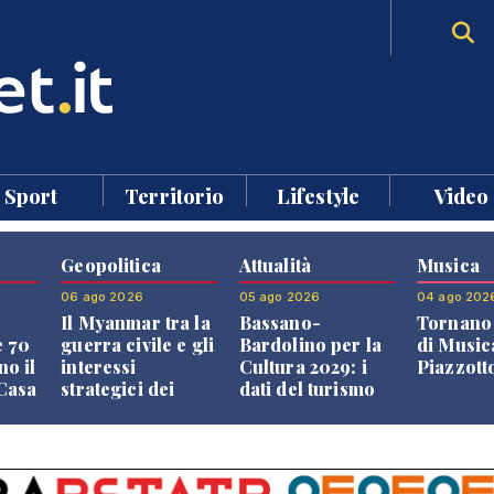
Sport
Territorio
Lifestyle
Video
Geopolitica
Attualità
Musica
06 ago 2026
05 ago 2026
04 ago 202
Il Myanmar tra la
Bassano-
Tornano 
e 70
guerra civile e gli
Bardolino per la
di Music
no il
interessi
Cultura 2029: i
Piazzott
"Casa
strategici dei
dati del turismo
Paesi vicini
aprono il
confronto veneto