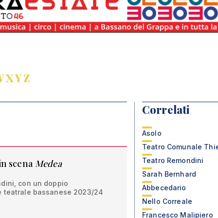
W
X
Y
Z
Correlati
Asolo
Teatro Comunale Thi
Teatro Remondini
in scena
Medea
Sarah Bernhard
dini, con un doppio
Abbecedario
e teatrale bassanese 2023/24
Nello Correale
Francesco Malipiero