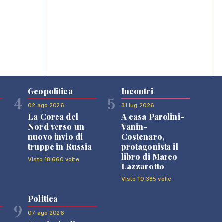
Geopolitica
Incontri
4
5
02 ago 2026
31 lug 2026
La Corea del
A casa Parolini-
Nord verso un
Vanin-
nuovo invio di
Costenaro,
truppe in Russia
protagonista il
libro di Marco
Visto 18.660 volte
Lazzarotto
Visto 10.385 volte
Politica
9
07 ago 2026