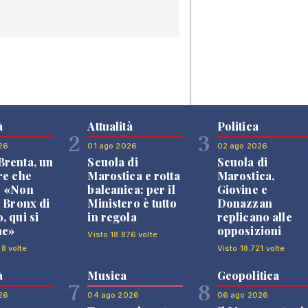
à
Attualità
Politica
2
3
26
01 ago 2026
02 ago 2026
renta, un
Scuola di
Scuola di
re che
Marostica e rotta
Marostica,
: «Non
balcanica: per il
Giovine e
l Bronx di
Ministero è tutto
Donazzan
, qui si
in regola
replicano alle
ne»
opposizioni
Visto 18.876 volte
38 volte
Visto 18.721 volte
à
Musica
Geopolitica
7
8
26
04 ago 2026
06 ago 2026