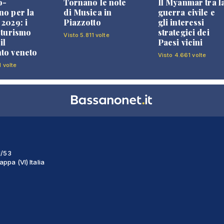
o-
Tornano le note
Il Myanmar tra l
no per la
di Musica in
guerra civile e
 2029: i
Piazzotto
gli interessi
l turismo
strategici dei
Visto 5.811 volte
il
Paesi vicini
to veneto
Visto 4.661 volte
1 volte
1/53
ppa (VI) Italia