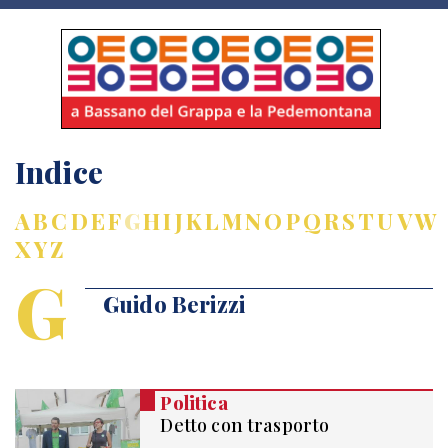
Indice
A
B
C
D
E
F
G
H
I
J
K
L
M
N
O
P
Q
R
S
T
U
V
W
X
Y
Z
G
Guido Berizzi
Politica
Detto con trasporto