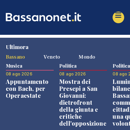
Ultimora
Bassano
Veneto
Mondo
Musica
Politica
Politic
08 ago 2026
08 ago 2026
08 ago 
Appuntamento
Mostra dei
Lumin
con Bach, per
Presepi a San
bilanc
Operaestate
Giovanni:
Bassa
dietrofront
comme
della giunta e
cittad
critiche
una q
dell'opposizione
volon