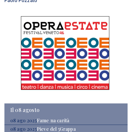
Paolo Pozzato
Il 08 agosto
08 ago 2025
Fame na carità
08 ago 2025
Pieve del 5Grappa