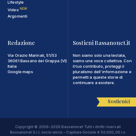
Lifestyle
NEW
Video
Argomenti
Redazione
Sostieni Bassanonet.it
Via Orazio Marinali, 51/53
Non siamo solo una testata,
36061 Bassano del Grappa (VI)
siamo una voce collettiva. Con
Italia
il tuo contributo, proteggi il
Google maps
pluralismo dell'informazione e
permetti a queste storie di
continuare a esistere.
Sostienici
Copyright © 2009-2026 Bassanonet Tutti i diritti riservati
Bassanonet S.r.l. socio unico - Capitale Sociale € 50.000,00 i.v.