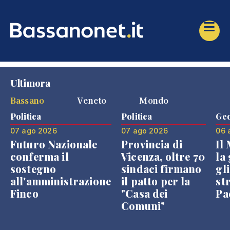
Ultimora
Bassano
Veneto
Mondo
Politica
Politica
Geo
07 ago 2026
07 ago 2026
06 
Futuro Nazionale
Provincia di
Il
conferma il
Vicenza, oltre 70
la 
sostegno
sindaci firmano
gli
all'amministrazione
il patto per la
st
Finco
"Casa dei
Pae
Comuni"