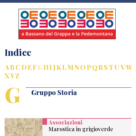
Indice
A
B
C
D
E
F
G
H
I
J
K
L
M
N
O
P
Q
R
S
T
U
V
W
X
Y
Z
G
Gruppo Storia
Associazioni
Marostica in grigioverde