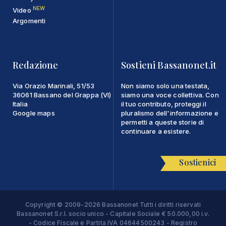
NEW
Video
Argomenti
Redazione
Sostieni Bassanonet.it
Via Orazio Marinali, 51/53
Non siamo solo una testata,
36061 Bassano del Grappa (VI)
siamo una voce collettiva. Con
Italia
il tuo contributo, proteggi il
Google maps
pluralismo dell'informazione e
permetti a queste storie di
continuare a esistere.
Sostienici
Copyright © 2009-2026 Bassanonet Tutti i diritti riservati
Bassanonet S.r.l. socio unico - Capitale Sociale € 50.000,00 i.v.
- Codice Fiscale e Partita IVA 04644500243 - Registro