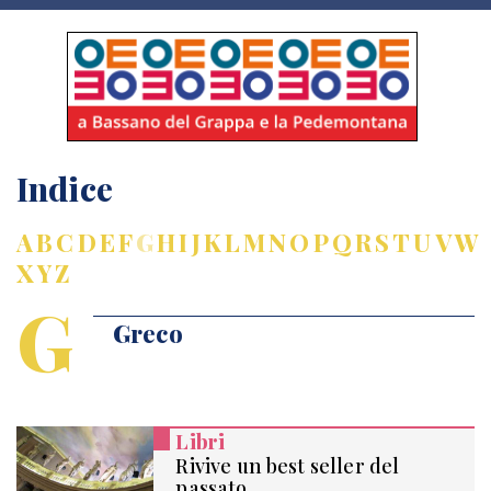
Indice
A
B
C
D
E
F
G
H
I
J
K
L
M
N
O
P
Q
R
S
T
U
V
W
X
Y
Z
G
Greco
Libri
Rivive un best seller del
passato