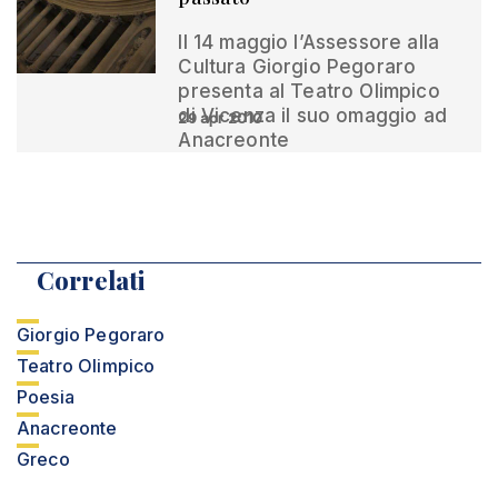
Il 14 maggio l’Assessore alla
Cultura Giorgio Pegoraro
presenta al Teatro Olimpico
di Vicenza il suo omaggio ad
29 apr 2010
Anacreonte
Correlati
Giorgio Pegoraro
Teatro Olimpico
Poesia
Anacreonte
Greco