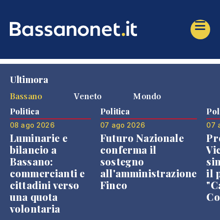
Ultimora
Bassano
Veneto
Mondo
Politica
Politica
Pol
08 ago 2026
07 ago 2026
07 
Luminarie e
Futuro Nazionale
Pr
bilancio a
conferma il
Vi
Bassano:
sostegno
si
commercianti e
all'amministrazione
il 
cittadini verso
Finco
"C
una quota
Co
volontaria