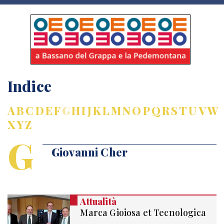
Indice
A
B
C
D
E
F
G
H
I
J
K
L
M
N
O
P
Q
R
S
T
U
V
W
X
Y
Z
G
Giovanni Cher
Attualità
Marca Gioiosa et Tecnologica