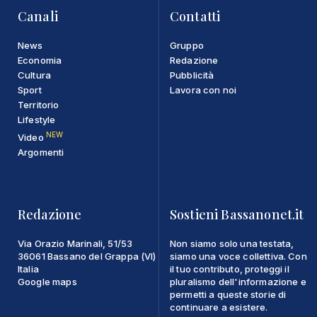
Canali
Contatti
News
Gruppo
Economia
Redazione
Cultura
Pubblicità
Sport
Lavora con noi
Territorio
Lifestyle
NEW
Video
Argomenti
Redazione
Sostieni Bassanonet.it
Via Orazio Marinali, 51/53
Non siamo solo una testata,
36061 Bassano del Grappa (VI)
siamo una voce collettiva. Con
Italia
il tuo contributo, proteggi il
Google maps
pluralismo dell'informazione e
permetti a queste storie di
continuare a esistere.