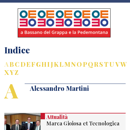
Indice
A
B
C
D
E
F
G
H
I
J
K
L
M
N
O
P
Q
R
S
T
U
V
W
X
Y
Z
A
Alessandro Martini
Attualità
Marca Gioiosa et Tecnologica