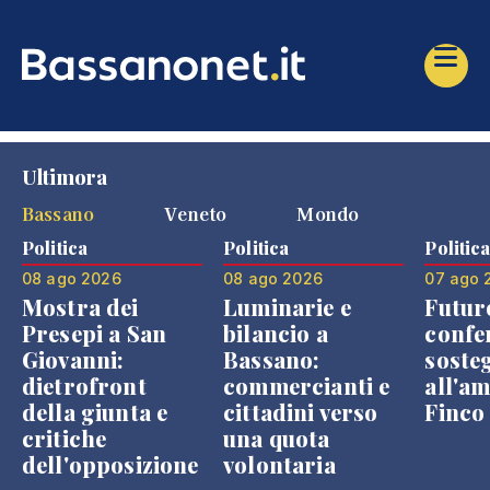
Ultimora
Bassano
Veneto
Mondo
Politica
Politica
Politic
08 ago 2026
08 ago 2026
07 ago 
Mostra dei
Luminarie e
Futur
Presepi a San
bilancio a
confe
Giovanni:
Bassano:
soste
dietrofront
commercianti e
all'a
della giunta e
cittadini verso
Finco
critiche
una quota
dell'opposizione
volontaria