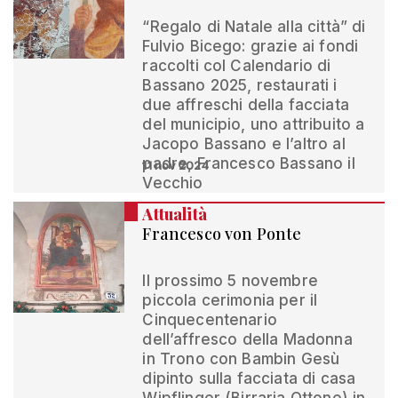
“Regalo di Natale alla città” di
Fulvio Bicego: grazie ai fondi
raccolti col Calendario di
Bassano 2025, restaurati i
due affreschi della facciata
del municipio, uno attribuito a
Jacopo Bassano e l’altro al
padre, Francesco Bassano il
11 nov 2024
Vecchio
Attualità
Francesco von Ponte
Il prossimo 5 novembre
piccola cerimonia per il
Cinquecentenario
dell’affresco della Madonna
in Trono con Bambin Gesù
dipinto sulla facciata di casa