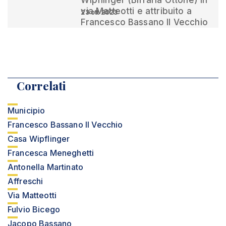
Wipflinger (Birraria Ottone) in
via Matteotti e attribuito a
23 ott 2023
Francesco Bassano Il Vecchio
Correlati
Municipio
Francesco Bassano Il Vecchio
Casa Wipflinger
Francesca Meneghetti
Antonella Martinato
Affreschi
Via Matteotti
Fulvio Bicego
Jacopo Bassano