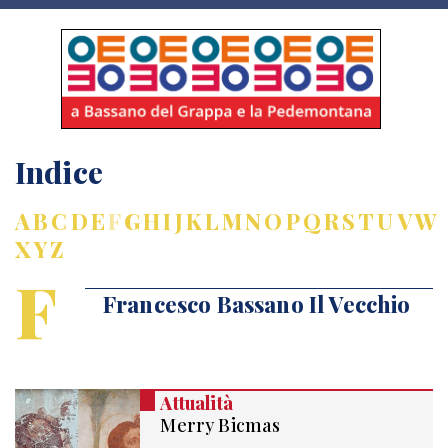
Indice
A
B
C
D
E
F
G
H
I
J
K
L
M
N
O
P
Q
R
S
T
U
V
W
X
Y
Z
F
Francesco Bassano Il Vecchio
Attualità
Merry Bicmas