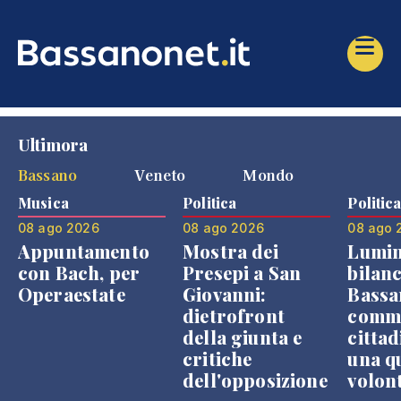
Ultimora
Bassano
Veneto
Mondo
Musica
Politica
Politic
08 ago 2026
08 ago 2026
08 ago 
Appuntamento
Mostra dei
Lumin
con Bach, per
Presepi a San
bilanc
Operaestate
Giovanni:
Bassa
dietrofront
comme
della giunta e
cittad
critiche
una q
dell'opposizione
volon