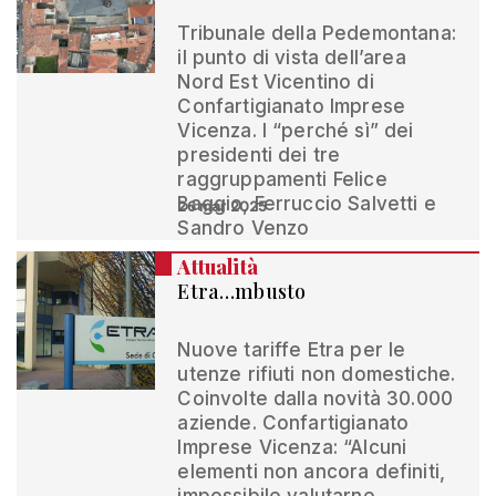
Tribunale della Pedemontana:
il punto di vista dell’area
Nord Est Vicentino di
Confartigianato Imprese
Vicenza. I “perché sì” dei
presidenti dei tre
raggruppamenti Felice
Baggio, Ferruccio Salvetti e
26 mar 2025
Sandro Venzo
Attualità
Etra…mbusto
Nuove tariffe Etra per le
utenze rifiuti non domestiche.
Coinvolte dalla novità 30.000
aziende. Confartigianato
Imprese Vicenza: “Alcuni
elementi non ancora definiti,