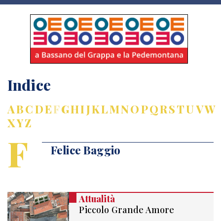
Indice
A
B
C
D
E
F
G
H
I
J
K
L
M
N
O
P
Q
R
S
T
U
V
W
X
Y
Z
F
Felice Baggio
Attualità
Piccolo Grande Amore