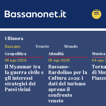
Ultimora
Bassano
Veneto
Mondo
Geopolitica
Attualità
Musica
06 ago 2026
05 ago 2026
04 ago 
Il Myanmar tra
Bassano-
Torna
la guerra civile e
Bardolino per la
di Mus
gli interessi
Cultura 2029: i
Piazz
strategici dei
dati del turismo
Paesi vicini
aprono il
confronto
veneto