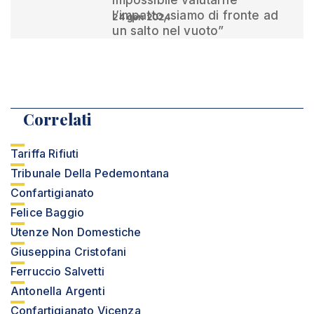
impossibile valutarne
l’impatto, siamo di fronte ad
24 gen 2024
un salto nel vuoto”
Correlati
Tariffa Rifiuti
Tribunale Della Pedemontana
Confartigianato
Felice Baggio
Utenze Non Domestiche
Giuseppina Cristofani
Ferruccio Salvetti
Antonella Argenti
Confartigianato Vicenza